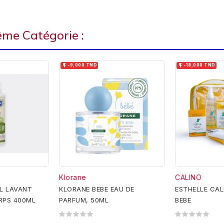
ême Catégorie :


-9,000 TND
-18,000 TND
Klorane
CALINO
L LAVANT
KLORANE BEBE EAU DE
ESTHELLE CAL
RPS 400ML
PARFUM, 50ML
BEBE