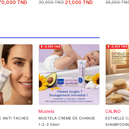
70,000 TND
30,000 TND
21,000 TND
36,000 TN


-5,000 TND
-5,000 TND
Mustela
CALINO
E ANTI TACHES
MUSTELA CREME DE CHANGE
ESTHELLE CALINO
1-2-3 50ml
SHAMPOOIN