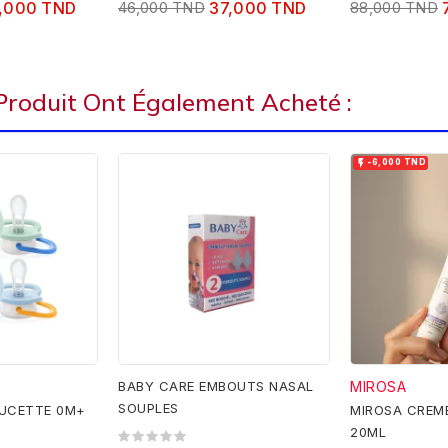
,000 TND
46,000 TND
37,000 TND
88,000 TND
 Produit Ont Également Acheté :

-6,000 TND
BABY CARE EMBOUTS NASAL
MIROSA
SOUPLES
SUCETTE 0M+
MIROSA CREM
20ML