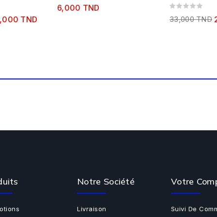
6,000 TND
,000 TND
33,000 TND
duits
Notre Société
Votre Com
otions
Livraison
Suivi De Com