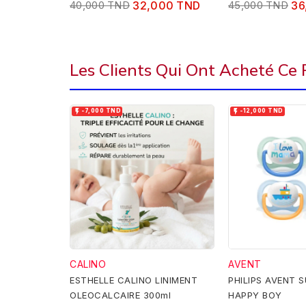
40,000 TND
32,000 TND
45,000 TND
36
Les Clients Qui Ont Acheté Ce


-7,000 TND
-12,000 TND
CALINO
AVENT
ESTHELLE CALINO LINIMENT
PHILIPS AVENT 
OLEOCALCAIRE 300ml
HAPPY BOY