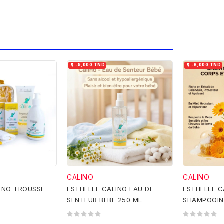


-9,000 TND
-6,000 TND
CALINO
CALINO
INO TROUSSE
ESTHELLE CALINO EAU DE
ESTHELLE C
SENTEUR BEBE 250 ML
SHAMPOOIN
CHEVEUX-5