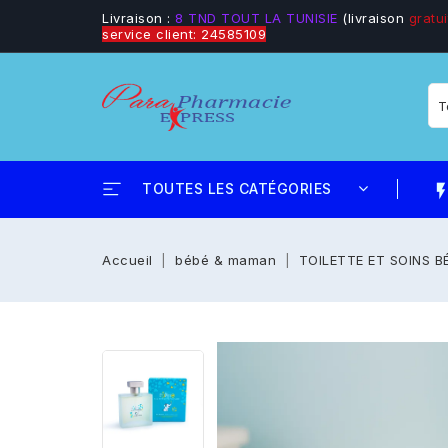
Livraison :
8 TND TOUT LA TUNISIE
(livraison
gratui
service client: 24585109
TOUTES LES CATÉGORIES
flash_
Accueil
bébé & maman
TOILETTE ET SOINS B