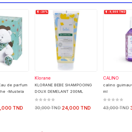


-20%
-9,000 TND
Klorane
CALINO
 Eau de parfum
KLORANE BEBE SHAMPOOING
calino guimau
che -Mustela
DOUX DEMELANT 200ML
ml
,000 TND
30,000 TND
24,000 TND
43,000 TND