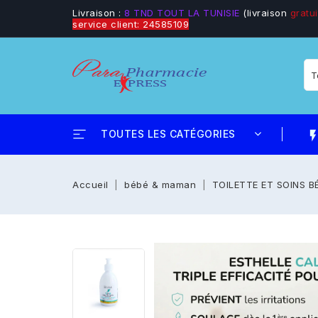
Livraison :
8 TND TOUT LA TUNISIE
(livraison
gratui
service client: 24585109
TOUTES LES CATÉGORIES
flash_
Accueil
bébé & maman
TOILETTE ET SOINS B