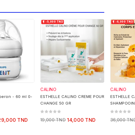


-5,000 TND
-6,000 TND
CALINO
CALINO
iberon - 60 ml 0-
ESTHELLE CALINO CREME POUR
ESTHELLE C
CHANGE 50 GR
SHAMPOOIN
CHEVEUX-5
29,000 TND
19,000 TND
14,000 TND
36,000 TN