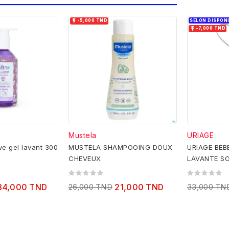

SELON DISPONIB
-5,000 TND

-7,000 TND
Mustela
URIAGE
ve gel lavant 300
MUSTELA SHAMPOOING DOUX
URIAGE BEB
CHEVEUX
LAVANTE SO
34,000 TND
26,000 TND
21,000 TND
33,000 TN