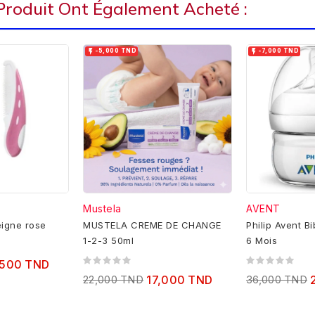
 Produit Ont Également Acheté :


-5,000 TND
-7,000 TND
Mustela
AVENT
eigne rose
MUSTELA CREME DE CHANGE
Philip Avent B
1-2-3 50ml
6 Mois
,500 TND
22,000 TND
17,000 TND
36,000 TND