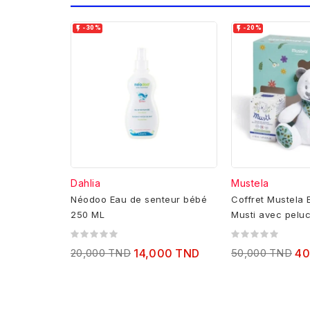


-30%
-20%
Dahlia
Mustela
Néodoo Eau de senteur bébé
Coffret Mustela
250 ML
Musti avec pelu
20,000 TND
14,000 TND
50,000 TND
40