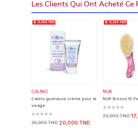
Les Clients Qui Ont Acheté Ce


-6,000 TND
-5,500 TND
CALINO
NUK
Calino guimauve crème pour le
NUK Brosse Et P
visage
23,000 TND
17
26,000 TND
20,000 TND