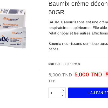
Baumix crème décong
50GR
BAUMIX Nourrissons est une crème
respiratoires supérieures. Elle aid
l’état grippal et les autres affectio
Baumix nourrissons contribue aussi 
bébés.
Marque:
Belpharma
5,000 TND
8,000 TND
TTC
+ AU PANIE