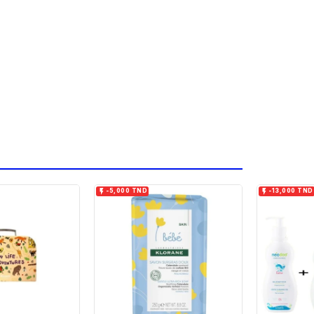


-5,000 TND
-13,000 TND