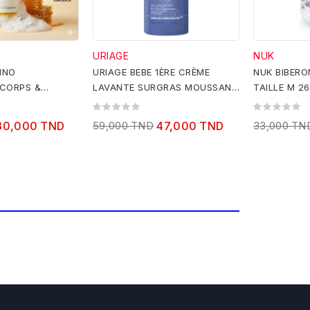
URIAGE
NUK
INO
URIAGE BEBE 1ÈRE CRÈME
NUK BIBERO
CORPS &
LAVANTE SURGRAS MOUSSANT
TAILLE M 2
ml
500ML
30,000 TND
59,000 TND
47,000 TND
33,000 TN