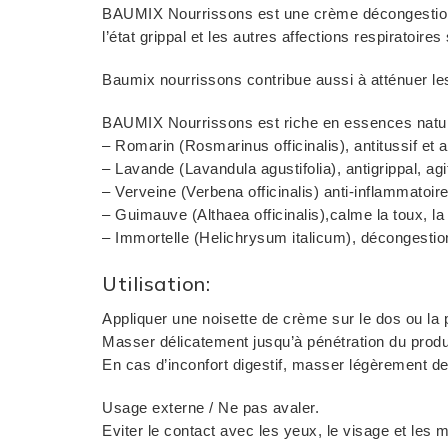
BAUMIX Nourrissons est une crème décongestionna
l’état grippal et les autres affections respiratoire
Baumix nourrissons contribue aussi à atténuer les
BAUMIX Nourrissons est riche en essences natur
– Romarin (Rosmarinus officinalis), antitussif et 
– Lavande (Lavandula agustifolia), antigrippal, agi
– Verveine (Verbena officinalis) anti-inflammatoir
– Guimauve (Althaea officinalis),calme la toux, la 
– Immortelle (Helichrysum italicum), décongestion
Utilisation:
Appliquer une noisette de crème sur le dos ou la po
Masser délicatement jusqu’à pénétration du produ
En cas d’inconfort digestif, masser légèrement de
Usage externe / Ne pas avaler.
Eviter le contact avec les yeux, le visage et les