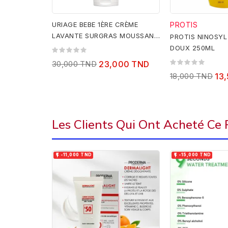
URIAGE BEBE 1ÈRE CRÈME
PROTIS
LAVANTE SURGRAS MOUSSANT
PROTIS NINOSY
200ML
DOUX 250ML
30,000 TND
23,000 TND
18,000 TND
13
Les Clients Qui Ont Acheté Ce


-11,000 TND
-15,000 TND