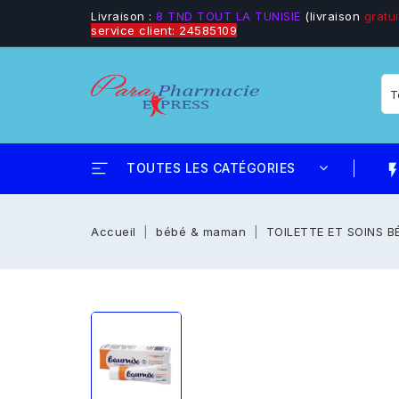
Livraison :
8 TND TOUT LA TUNISIE
(livraison
gratui
service client: 24585109
TOUTES LES CATÉGORIES
flash_
Accueil
bébé & maman
TOILETTE ET SOINS B