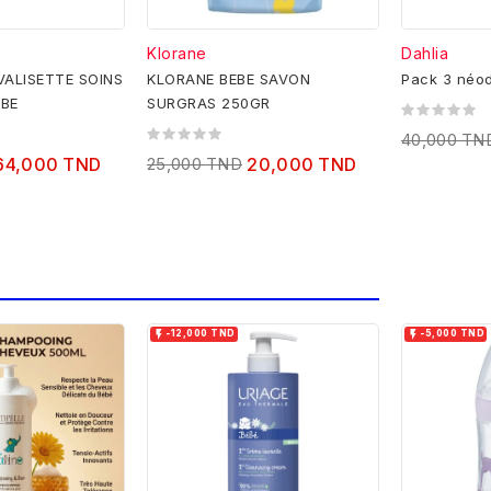
Klorane
Dahlia
ALISETTE SOINS
KLORANE BEBE SAVON
Pack 3 néo
EBE
SURGRAS 250GR
40,000 TN
64,000 TND
25,000 TND
20,000 TND


-12,000 TND
-5,000 TND