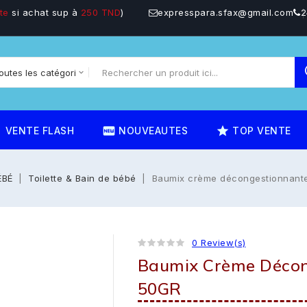
te
si achat sup à
250 TND
)
expresspara.sfax@gmail.com
2
on
fiber_new
star_rate
VENTE FLASH
NOUVEAUTES
TOP VENTE
ÉBÉ
Toilette & Bain de bébé
Baumix crème décongestionnant
0 Review(s)
Baumix Crème Décon
50GR