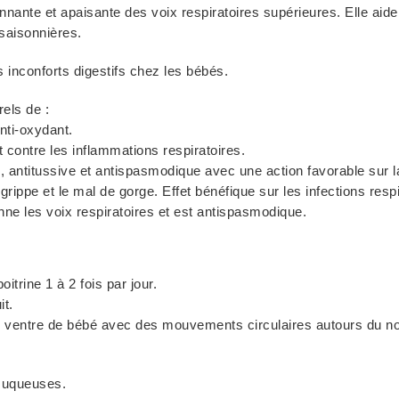
nte et apaisante des voix respiratoires supérieures. Elle aide
s saisonnières.
 inconforts digestifs chez les bébés.
els de :
anti-oxydant.
t contre les inflammations respiratoires.
e, antitussive et antispasmodique avec une action favorable sur l
grippe et le mal de gorge. Effet bénéfique sur les infections respi
ne les voix respiratoires et est antispasmodique.
itrine 1 à 2 fois par jour.
it.
 ventre de bébé avec des mouvements circulaires autours du nomb
 muqueuses.