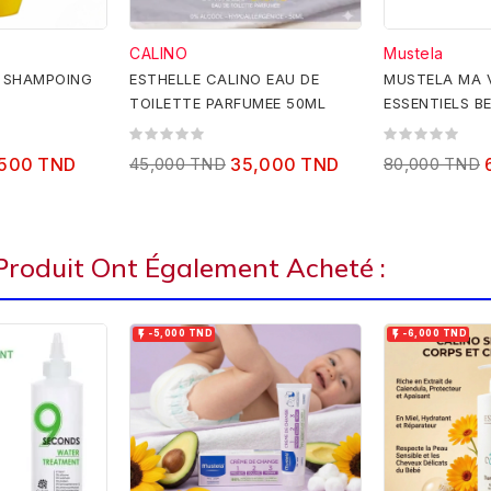
CALINO
Mustela
L SHAMPOING
ESTHELLE CALINO EAU DE
MUSTELA MA V
TOILETTE PARFUMEE 50ML
ESSENTIELS B
,500 TND
45,000 TND
35,000 TND
80,000 TND
 Produit Ont Également Acheté :


-5,000 TND
-6,000 TND