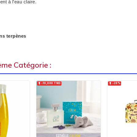
t à l’eau claire.
ans terpènes
ême Catégorie :


-10,000 TND
-20%