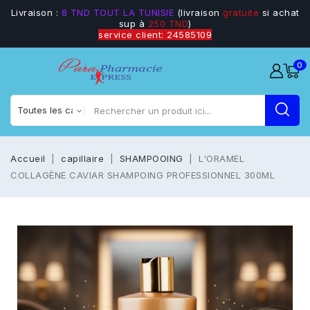
Livraison :
8 TND TOUT LA TUNISIE
(livraison
gratuite
si achat
sup à
250 TND
)
service client: 24585109
0
Accueil
capillaire
SHAMPOOING
L'ORAMEL
COLLAGÈNE CAVIAR SHAMPOING PROFESSIONNEL 300ML