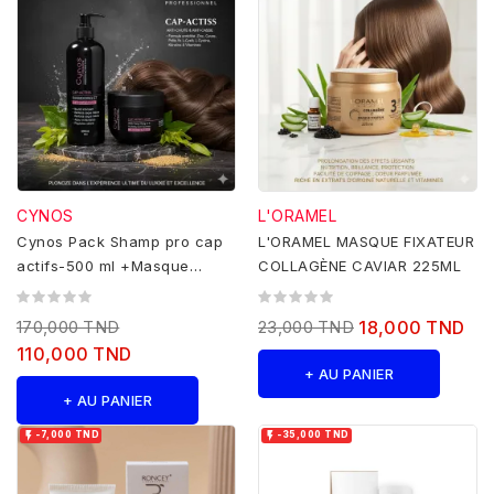
CYNOS
L'ORAMEL
Cynos Pack Shamp pro cap
L'ORAMEL MASQUE FIXATEUR
actifs-500 ml +Masque
COLLAGÈNE CAVIAR 225ML
500ML
170,000 TND
23,000 TND
18,000 TND
110,000 TND
+ AU PANIER
+ AU PANIER


-7,000 TND
-35,000 TND