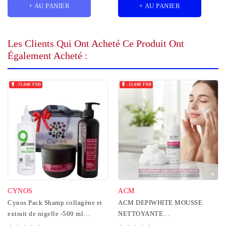
+ AU PANIER
+ AU PANIER
Les Clients Qui Ont Acheté Ce Produit Ont
Également Acheté :


-75,000 TND
-13,000 TND
CYNOS
ACM
Cynos Pack Shamp collagène et
ACM DEPIWHITE MOUSSE
extrait de nigelle -500 ml
NETTOYANTE
+Masque collagène...
ECLAIRCISSANTE 200ML