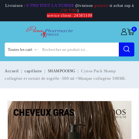
Livraison :
8 TND TOUT LA TUNISIE
(livraison
gratuite
si achat sup à
250 TND
)
service client: 24585109
0
Accueil
capillaire
SHAMPOOING
Cynos Pack Shamp
collagène et extrait de nigelle -500 ml +Masque collagène 500ML