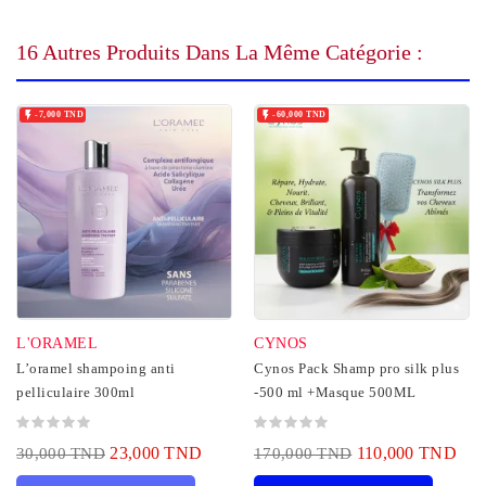
16 Autres Produits Dans La Même Catégorie :


-7,000 TND
-60,000 TND
L'ORAMEL
CYNOS
L’oramel shampoing anti
Cynos Pack Shamp pro silk plus
pelliculaire 300ml
-500 ml +Masque 500ML
23,000 TND
110,000 TND
30,000 TND
170,000 TND