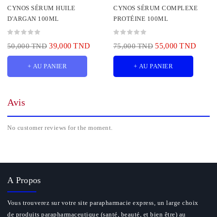
CYNOS SÉRUM HUILE
CYNOS SÉRUM COMPLEXE
D'ARGAN 100ML
PROTÉINE 100ML
39,000 TND
55,000 TND
50,000 TND
75,000 TND
+ AU PANIER
+ AU PANIER
Avis
No customer reviews for the moment.
A Propos
Vous trouverez sur votre site parapharmacie express, un large choix
de produits parapharmaceutique (santé, beauté, et bien être) au