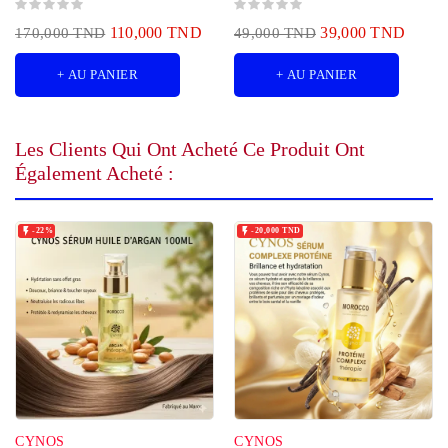
110,000 TND
39,000 TND
170,000 TND
49,000 TND
+ AU PANIER
+ AU PANIER
Les Clients Qui Ont Acheté Ce Produit Ont
Également Acheté :


-22%
-20,000 TND
CYNOS
CYNOS