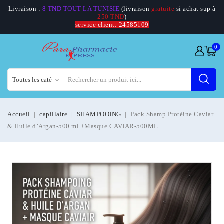
Livraison :
8 TND TOUT LA TUNISIE
(livraison
gratuite
si achat sup à
250 TND
)
service client: 24585109
0
Accueil
capillaire
SHAMPOOING
Pack Shamp Protéine Caviar
& Huile d’Argan-500 ml +Masque CAVIAR-500ML