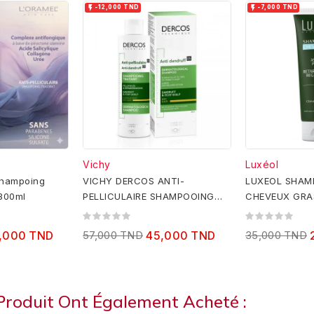


-12,000 TND
-7,000 TND
Vichy
Luxéol
shampoing
VICHY DERCOS ANTI-
LUXEOL SHAM
 300ml
PELLICULAIRE SHAMPOOING
CHEVEUX GRA
TRAITANT CHEVEUX SECS
200ML
,000 TND
57,000 TND
45,000 TND
35,000 TND
 Produit Ont Également Acheté :