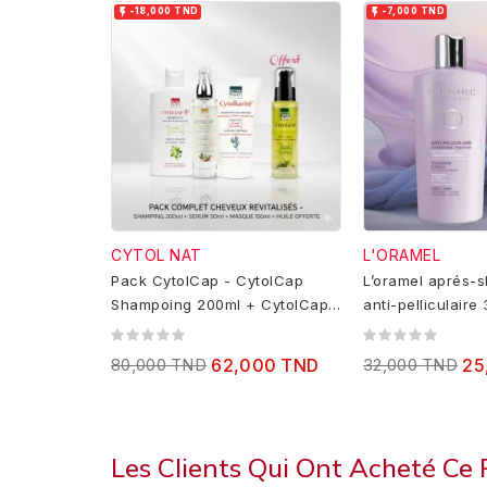


-18,000 TND
-7,000 TND
CYTOL NAT
L'ORAMEL
Pack CytolCap - CytolCap
L’oramel aprés-
Shampoing 200ml + CytolCap
anti-pelliculaire
Serum 50ml+ CytolKarite...
80,000 TND
62,000 TND
32,000 TND
25
Les Clients Qui Ont Acheté Ce