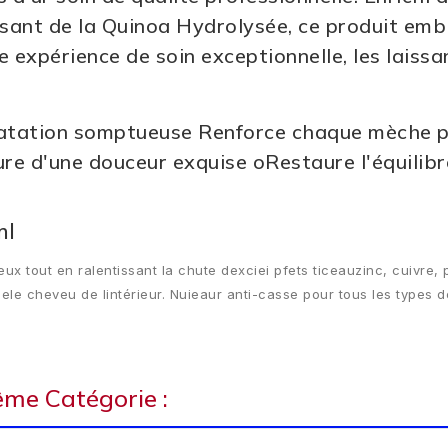
isant de la Quinoa Hydrolysée, ce produit embl
 expérience de soin exceptionnelle, les laissan
atation somptueuse Renforce chaque mèche po
ure d'une douceur exquise oRestaure l'équilibre
ml
x tout en ralentissant la chute dexciei pfets ticeauzinc, cuivre,
licele cheveu de lintérieur. Nuieaur anti-casse pour tous les types
ême Catégorie :