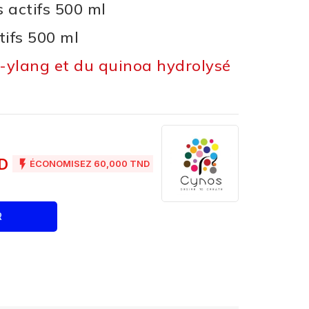
 actifs 500 ml
ifs 500 ml
g-ylang et du quinoa hydrolysé
ND

ÉCONOMISEZ 60,000 TND
R