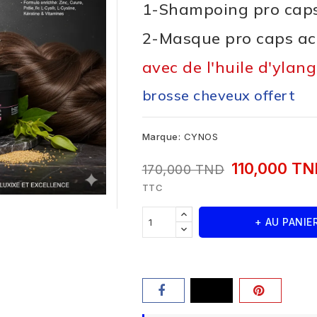
1-Shampoing pro caps
2-Masque pro caps act
avec de l'huile d'ylan
brosse cheveux offert
Marque:
CYNOS
110,000 T
170,000 TND
TTC
+ AU PANIE