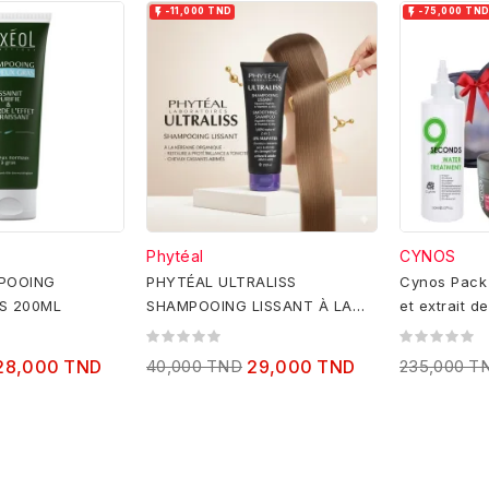


-11,000 TND
-75,000 TN
Phytéal
CYNOS
POOING
PHYTÉAL ULTRALISS
Cynos Pack
S 200ML
SHAMPOOING LISSANT À LA
et extrait d
KÉRATINE 250ML
+Ma
28,000 TND
40,000 TND
29,000 TND
235,000 T