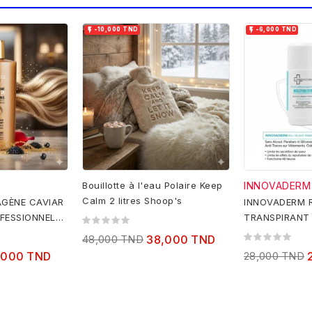


-10,000 TND
-6,000 TND
Bouillotte à l'eau Polaire Keep
INNOVADERM
Calm 2 litres Shoop's
AGÈNE CAVIAR
INNOVADERM R
FESSIONNEL
TRANSPIRANT
OFFERT
48,000 TND
38,000 TND
,000 TND
28,000 TND