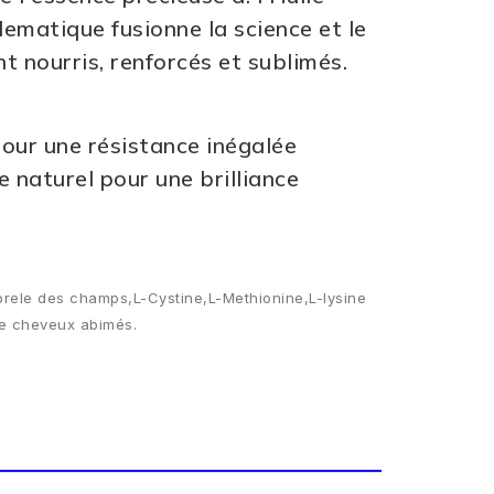
ematique fusionne la science et le
t nourris, renforcés et sublimés.
ur une résistance inégalée
 naturel pour une brilliance
 prele des champs,L-Cystine,L-Methionine,L-lysine
 de cheveux abimés.