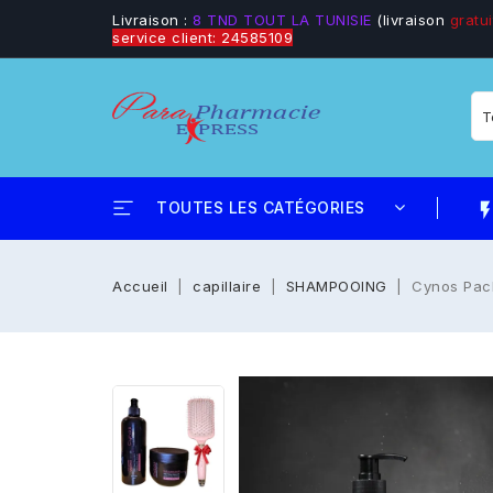
Livraison :
8 TND TOUT LA TUNISIE
(livraison
gratui
service client: 24585109
TOUTES LES CATÉGORIES
flash_
Accueil
capillaire
SHAMPOOING
Cynos Pac