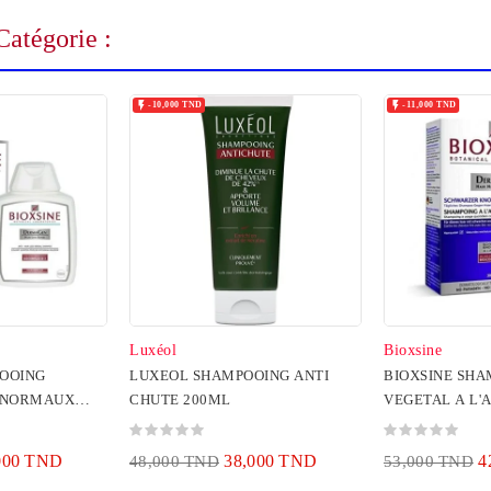
atégorie :


-10,000 TND
-11,000 TND
Luxéol
Bioxsine
POOING
LUXEOL SHAMPOOING ANTI
BIOXSINE SH
/ NORMAUX
CHUTE 200ML
VEGETAL A L'A
000 TND
38,000 TND
4
48,000 TND
53,000 TND