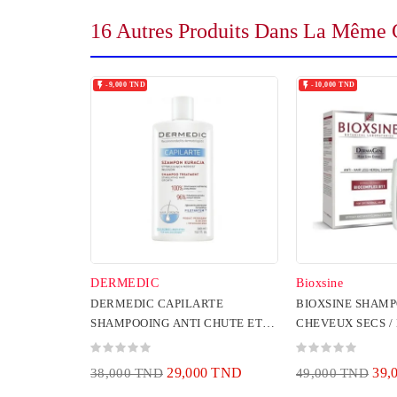
16 Autres Produits Dans La Même C


-9,000 TND
-10,000 TND
DERMEDIC
Bioxsine
DERMEDIC CAPILARTE
BIOXSINE SHAM
SHAMPOOING ANTI CHUTE ET
CHEVEUX SECS 
REPOUSSE 300 ML
300ML
29,000 TND
39,
38,000 TND
49,000 TND