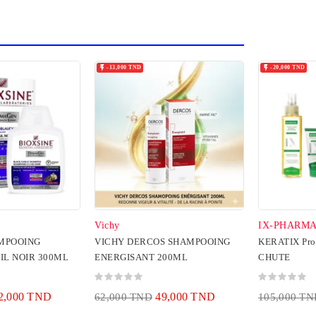


-13,000 TND
-20,000 TND
Vichy
IX-PHARM
AMPOOING
VICHY DERCOS SHAMPOOING
KERATIX Pro
IL NOIR 300ML
ENERGISANT 200ML
CHUTE
2,000 TND
49,000 TND
62,000 TND
105,000 T