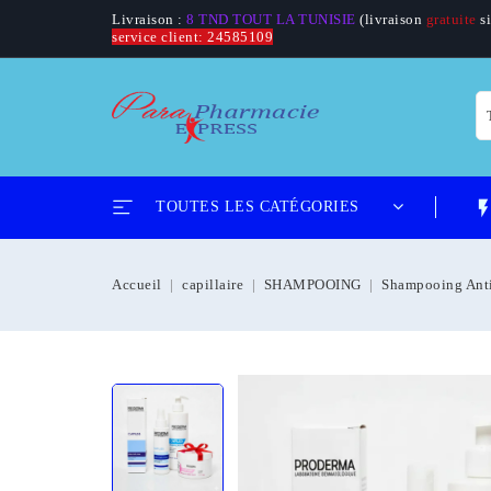
Livraison :
8 TND TOUT LA TUNISIE
(livraison
gratuite
si
service client: 24585109
flash_
TOUTES LES CATÉGORIES
Accueil
capillaire
SHAMPOOING
Shampooing Anti