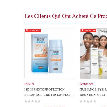
Les Clients Qui Ont Acheté Ce Pro


-18,000 TND
-70,000 TND
ISDIN
Nubiance
ISDIN PHOTOPROTECTION
NUBIANCE EYE R
ECRAN SOLAIRE FUSION FLUID
DES YEUX MULT
MINERAL BABY SPF50+ 50ML
15ML