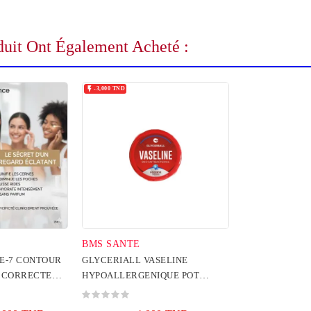
duit Ont Également Acheté :

-3,000 TND
BMS SANTE
E-7 CONTOUR
GLYCERIALL VASELINE
I CORRECTEUR
HYPOALLERGENIQUE POT
100ML