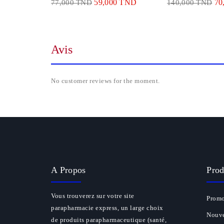
59,000 TND
70
77,000 TND
140,000 TND
Avis
No customer reviews for the moment.
A Propos
Prod
Vous trouverez sur votre site
Promo
parapharmacie express, un large choix
Nouve
de produits parapharmaceutique (santé,