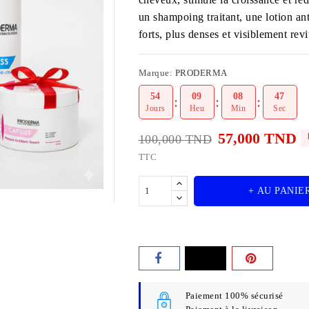
un shampoing traitant, une lotion an
forts, plus denses et visiblement revi
Marque:
PRODERMA
54
09
08
46
Jours
Heu
Min
Sec
57,000 TND
100,000 TND
TTC
+ AU PANIE
Paiement 100% sécurisé