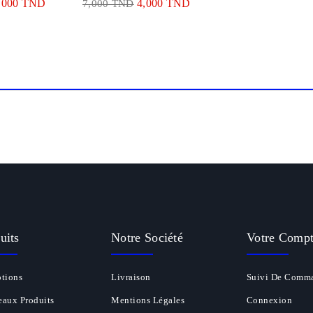
,000 TND
4,000 TND
7,000 TND
uits
Notre Société
Votre Comp
tions
Livraison
Suivi De Comm
aux Produits
Mentions Légales
Connexion