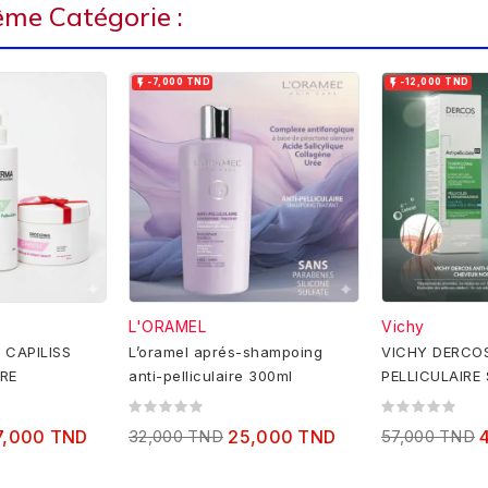
ême Catégorie :


-7,000 TND
-12,000 TND
L'ORAMEL
Vichy
CAPILISS
L’oramel aprés-shampoing
VICHY DERCOS
IRE
anti-pelliculaire 300ml
PELLICULAIRE
TRAITANT CH
A GRAS 200M
7,000 TND
32,000 TND
25,000 TND
57,000 TND