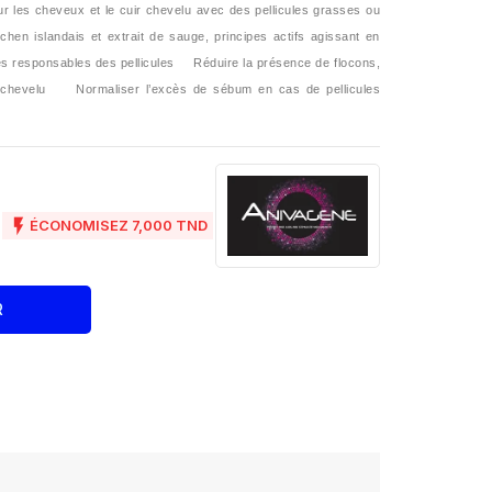
r les cheveux et le cuir chevelu avec des pellicules grasses ou
chen islandais et extrait de sauge, principes actifs agissant en
es responsables des pellicules
Réduire la présence de flocons,
 chevelu
Normaliser l’excès de sébum en cas de pellicules
D

ÉCONOMISEZ 7,000 TND
R