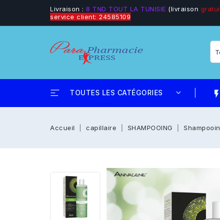
Livraison :
8 TND TOUT LA TUNISIE
(livraison
gratui
service client: 24585109
TOUTES LES CATÉGORIES
flash_
Accueil
capillaire
SHAMPOOING
Shampooing