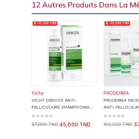
12 Autres Produits Dans La M


-12,000 TND
-43,000 TND
Vichy
PRODERMA
VICHY DERCOS ANTI-
PRODERMA PACK 
PELLICULAIRE SHAMPOOING
ANTI-PELLICULA
TRAITANT CHEVEUX SECS
200ML
57,000 TND
45,000 TND
100,000 TND
5