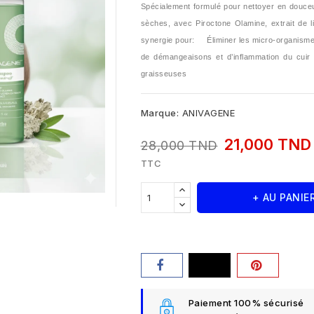
Spécialement formulé pour nettoyer en douceu
sèches, avec Piroctone Olamine, extrait de li
synergie pour:
Éliminer les micro-organism
de démangeaisons et d’inflammation du cuir
graisseuses
Marque:
ANIVAGENE
21,000 TN
28,000 TND
TTC
+ AU PANIE
Paiement 100% sécurisé