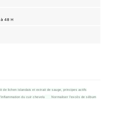
 à 48 H
de lichen islandais et extrait de sauge, principes actifs
’inflammation du cuir chevelu
Normaliser l’excès de sébum