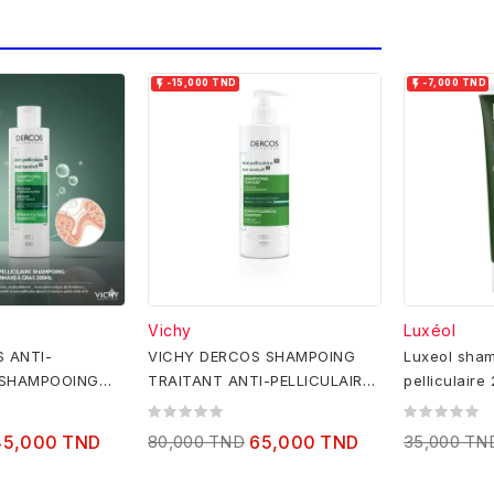


-15,000 TND
-7,000 TND
Vichy
Luxéol
 ANTI-
VICHY DERCOS SHAMPOING
Luxeol sham
 SHAMPOOING
TRAITANT ANTI-PELLICULAIRE
pelliculaire
EVEUX NORMAUX
CHEVEUX NORMAUX A GRAS
L
390 ML
45,000 TND
80,000 TND
65,000 TND
35,000 TN