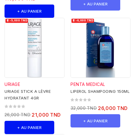
+ AU PANIER
+ AU PANIER


-5,000 TND
-6,000 TND
URIAGE
PENTA MEDICAL
URIAGE STICK A LÈVRE
LIPEROL SHAMPOOING 150ML
HYDRATANT 4GR
32,000 TND
26,000 TND
26,000 TND
21,000 TND
+ AU PANIER
+ AU PANIER