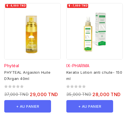


-8,000 TND
-7,000 TND
Phytéal
IX-PHARMA
PHYTEAL Argaskin Huile
Keratix Lotion anti chute- 150
D’Argan 40ml
ml
37,000 TND
29,000 TND
35,000 TND
28,000 TND
+ AU PANIER
+ AU PANIER