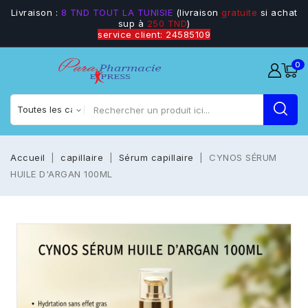
Livraison :
8 TND TOUT LA TUNISIE
(livraison
gratuite
si achat
sup à
250 TND
)
service client: 24585109
0
Accueil
capillaire
Sérum capillaire
CYNOS SÉRUM
HUILE D'ARGAN 100ML