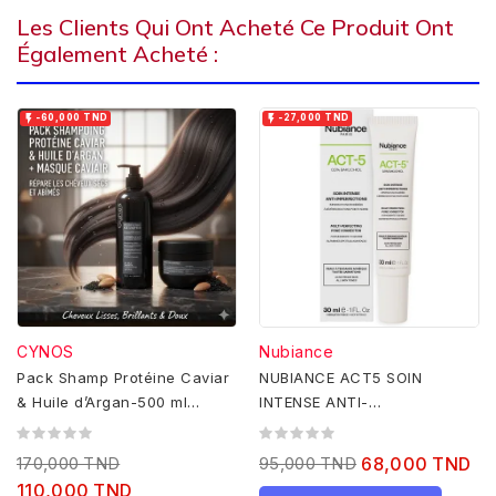
Les Clients Qui Ont Acheté Ce Produit Ont
Également Acheté :


-60,000 TND
-27,000 TND
CYNOS
Nubiance
Pack Shamp Protéine Caviar
NUBIANCE ACT5 SOIN
& Huile d’Argan-500 ml
INTENSE ANTI-
+Masque CAVIAR-500ML
IMPERFECTIONS 30ML
170,000 TND
95,000 TND
68,000 TND
110,000 TND