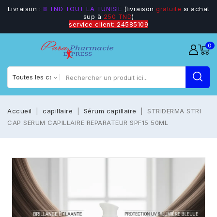
Livraison :
8 TND TOUT LA TUNISIE
(livraison
gratuite
si achat
sup à
250 TND
)
service client: 24585109
0
Accueil
capillaire
Sérum capillaire
STRIDERMA STRI
CAP SERUM CAPILLAIRE REPARATEUR SPF15 50ML