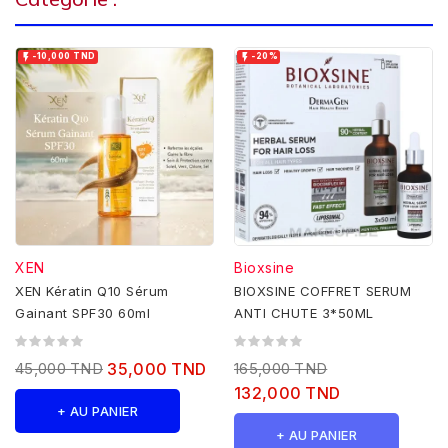


-10,000 TND
-20%
XEN
Bioxsine
XEN Kératin Q10 Sérum
BIOXSINE COFFRET SERUM
Gainant SPF30 60ml
ANTI CHUTE 3*50ML
45,000 TND
35,000 TND
165,000 TND
132,000 TND
+ AU PANIER
+ AU PANIER