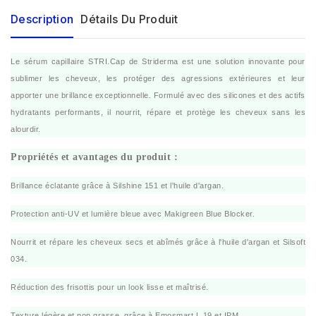
Description
Détails Du Produit
Le sérum capillaire STRI.Cap de Striderma est une solution innovante pour
sublimer les cheveux, les protéger des agressions extérieures et leur
apporter une brillance exceptionnelle. Formulé avec des silicones et des actifs
hydratants performants, il nourrit, répare et protège les cheveux sans les
alourdir.
Propriétés et avantages du produit :
Brillance éclatante grâce à Silshine 151 et l'huile d'argan.
Protection anti-UV et lumière bleue avec Makigreen Blue Blocker.
Nourrit et répare les cheveux secs et abîmés grâce à l'huile d'argan et Silsoft
034.
Réduction des frisottis pour un look lisse et maîtrisé.
Texture légère et non grasse, grâce à Emosmart L.19 et IPM.