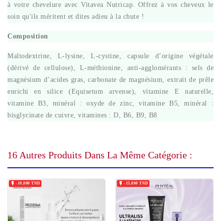
à votre chevelure avec Vitavea Nutricap. Offrez à vos cheveux le
soin qu'ils méritent et dites adieu à la chute !
Composition
Maltodextrine, L-lysine, L-cystine, capsule d’origine végétale
(dérivé de cellulose), L-méthionine, anti-agglomérants : sels de
magnésium d’acides gras, carbonate de magnésium, extrait de prêle
enrichi en silice (Equisetum arvense), vitamine E naturelle,
vitamine B3, minéral : oxyde de zinc, vitamine B5, minéral :
bisglycinate de cuivre, vitamines : D, B6, B9, B8
16 Autres Produits Dans La Même Catégorie :


-10,000 TND
-15,000 TND