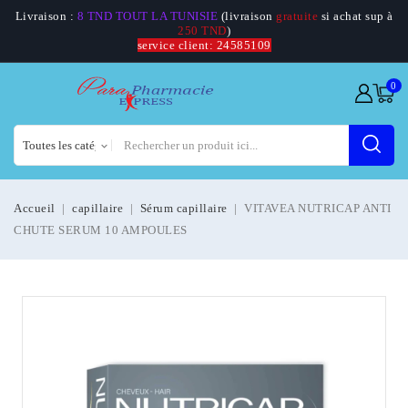
Livraison :
8 TND TOUT LA TUNISIE
(livraison
gratuite
si achat sup à
250 TND
)
service client: 24585109
0
Accueil
capillaire
Sérum capillaire
VITAVEA NUTRICAP ANTI
CHUTE SERUM 10 AMPOULES