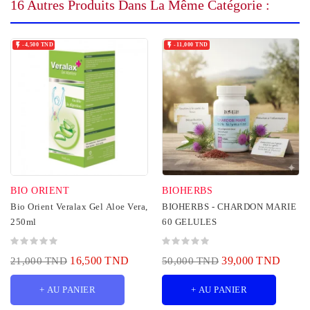
16 Autres Produits Dans La Même Catégorie :


-4,500 TND
-11,000 TND
BIO ORIENT
BIOHERBS
Bio Orient Veralax Gel Aloe Vera,
BIOHERBS - CHARDON MARIE
250ml
60 GELULES
16,500 TND
39,000 TND
21,000 TND
50,000 TND
+ AU PANIER
+ AU PANIER