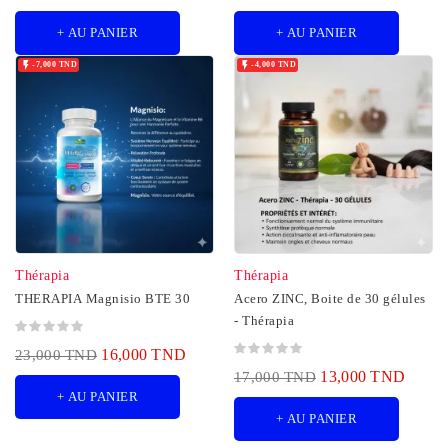
+ AU PANIER
+ AU PANIER


-7,000 TND
-4,000 TND
Thérapia
Thérapia
THERAPIA Magnisio BTE 30
Acero ZINC, Boite de 30 gélules
- Thérapia
16,000 TND
23,000 TND
13,000 TND
17,000 TND
+ AU PANIER
+ AU PANIER