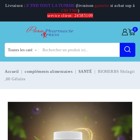
Livraison :
8 TND TOUT LA TUNISIE
(livraison
gratuite
si achat sup à
250 TND
)
service client: 24585109
0
Accueil
compléments alimentaires
SANTÉ
BIOHERBS Shilagit
,60 Gélules