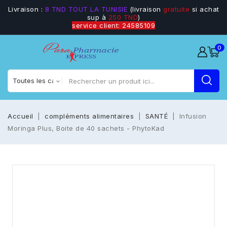
Livraison :
8 TND TOUT LA TUNISIE
(livraison
gratuite
si achat
sup à
250 TND
)
service client: 24585109
0
Accueil
compléments alimentaires
SANTÉ
Infusion
Moringa Plus, Boite de 40 sachets - PhytoKad