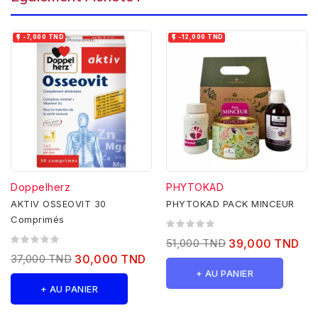


-7,000 TND
-12,000 TND
Doppelherz
PHYTOKAD
AKTIV OSSEOVIT 30
PHYTOKAD PACK MINCEUR
Comprimés
51,000 TND
39,000 TND
37,000 TND
30,000 TND
+ AU PANIER
+ AU PANIER