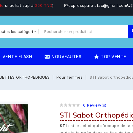
te
si achat sup à
250 TND
)
expresspara.sfax@gmail.com
2
on
fiber_new
star_rate
VENTE FLASH
NOUVEAUTES
TOP VENTE
UETTES ORTHOPEDIQUES
Pour femmes
STI Sabot orthopédiq
0 Review(s)
STI Sabot Orthopédi
STI
est le sabot qui s'occupe de la 
toute la journée dans un lieu de tra