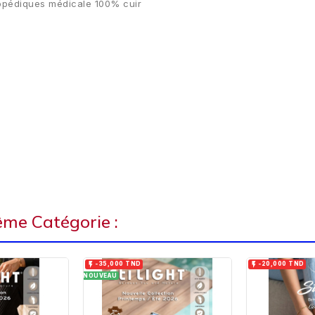
hopédiques médicale 100% cuir
ême Catégorie :


-35,000 TND
-20,000 TND
NOUVEAU