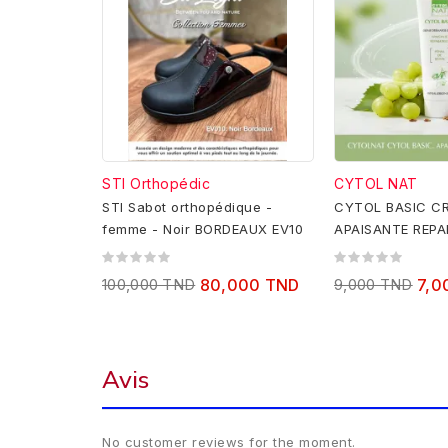
STI Orthopédic
CYTOL NAT
STI Sabot orthopédique -
CYTOL BASIC C
femme - Noir BORDEAUX EV10
APAISANTE REPA
100,000 TND
80,000 TND
9,000 TND
7,0
Avis
No customer reviews for the moment.