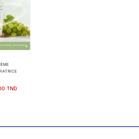
RÈME
RATRICE
00 TND