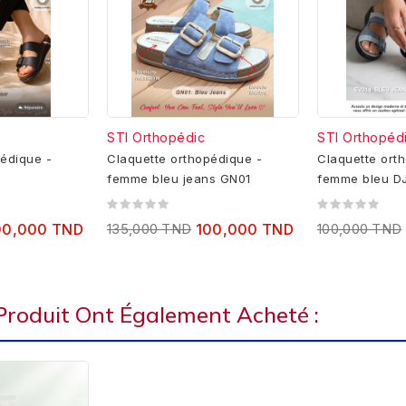
STI Orthopédic
STI Orthopéd
édique -
Claquette orthopédique -
Claquette ort
1
femme bleu jeans GN01
femme bleu D
00,000 TND
135,000 TND
100,000 TND
100,000 TND
 Produit Ont Également Acheté :