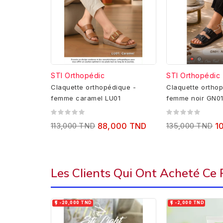
STI Orthopédic
STI Orthopédic
Claquette orthopédique -
Claquette orthop
femme caramel LU01
femme noir GN0
113,000 TND
88,000 TND
135,000 TND
1
Les Clients Qui Ont Acheté Ce


-20,000 TND
-2,000 TND