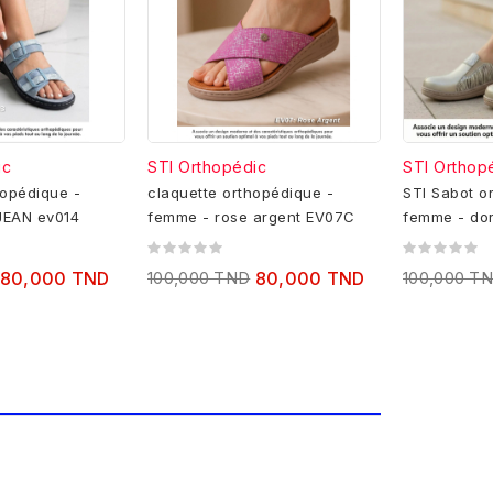
ic
STI Orthopédic
STI Orthop
hopédique -
claquette orthopédique -
STI Sabot o
JEAN ev014
femme - rose argent EV07C
femme - dor
80,000 TND
100,000 TND
80,000 TND
100,000 T