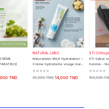
NATURAL LABO
STI Orthop
 CRÈME
Naturallabo MILK Hydratation –
STI Sabot o
PARATRICE
Crème hydratante visage main
homme - No
corps SPF 30 – 50ml
,000 TND
20,000 TND
14,000 TND
100,000 T