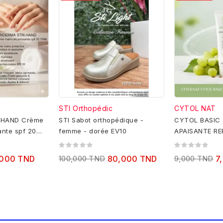
STI Orthopédic
CYTOL NAT
.HAND Crème
STI Sabot orthopédique -
CYTOL BASIC
ante spf 20
femme - dorée EV10
APAISANTE RE
,000 TND
100,000 TND
80,000 TND
9,000 TND
7