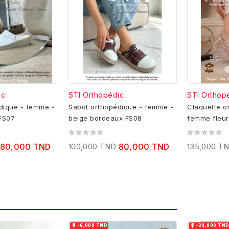
ic
STI Orthopédic
STI Orthop
dique - femme -
Sabot orthopédique - femme -
Claquette o
LANC-BEIGE FS07
beige bordeaux FS08
femme f
80,000 TND
100,000 TND
80,000 TND
135,000 T


-6,000 TND
-20,000 TN