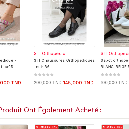
STI Orthopédic
STI Orthopéd
édique -
STI Chaussures Orthopédiques
Sabot orthopé
ri ap05
-noir B6
B
,000 TND
200,000 TND
145,000 TND
100,000 TND
 Produit Ont Également Acheté :


-20,000 TND
-2,000 TND