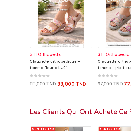
STI Orthopédic
STI Orthopédic
Claquette orthopédique -
Claquette orthop
femme fleurie LU01
femme -gris fleu
113,000 TND
88,000 TND
97,000 TND
77
Les Clients Qui Ont Acheté Ce


-20,000 TND
-5,000 TND