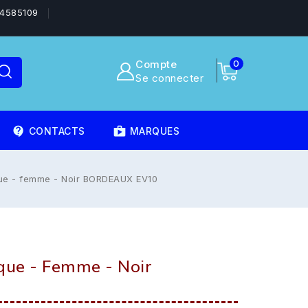
4585109
Compte
0
Se connecter
contact_support
shoppingmode
CONTACTS
MARQUES
que - femme - Noir BORDEAUX EV10
que - Femme - Noir