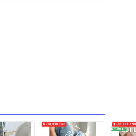


-20,000 TND
-35,000 TN
NOUVEAU