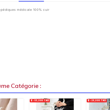
hopédiques médicale 100% cuir
ême Catégorie :


-55,000 TND
-20,000 TND