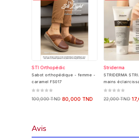
STI Orthopédic
Striderma
Sabot orthopédique - femme -
STRIDERMA STRI
caramel FS017
mains éclairciss
75ML
100,000 TND
80,000 TND
22,000 TND
17
Avis