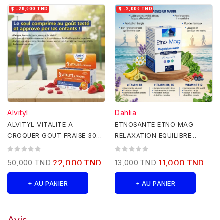


-28,000 TND
-2,000 TND
Alvityl
Dahlia
ALVITYL VITALITE A
ETNOSANTE ETNO MAG
CROQUER GOUT FRAISE 30
RELAXATION EQUILIBRE
COMPRIMES
NERVEUX 30 CAPSULES
50,000 TND
22,000 TND
13,000 TND
11,000 TND
+ AU PANIER
+ AU PANIER
Avis