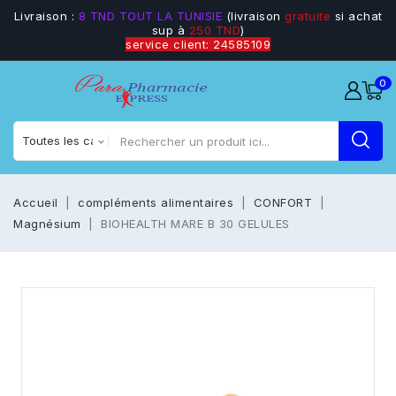
Livraison :
8 TND TOUT LA TUNISIE
(livraison
gratuite
si achat
sup à
250 TND
)
service client: 24585109
0
Accueil
compléments alimentaires
CONFORT
Magnésium
BIOHEALTH MARE B 30 GELULES