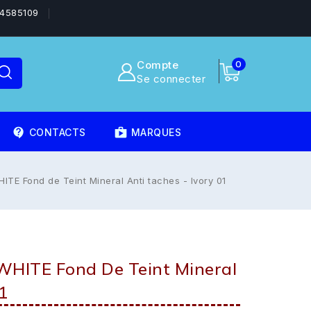
4585109
Compte
0
Se connecter
contact_support
shoppingmode
CONTACTS
MARQUES
E Fond de Teint Mineral Anti taches - Ivory 01
ITE Fond De Teint Mineral
1