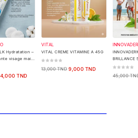
BO
VITAL
INNOVADE
LK Hydratation –
VITAL CREME VITAMINE A 45G
INNOVADER
nte visage main
BRILLANCE 
– 50ml
grasse 50 
13,000 TND
9,000 TND
14,000 TND
45,000 TN