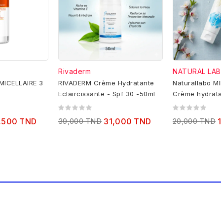
Rivaderm
NATURAL LA
MICELLAIRE 3
RIVADERM Crème Hydratante
Naturallabo MI
Eclaircissante - Spf 30 -50ml
Crème hydrata
corps SPF 30 
,500 TND
39,000 TND
31,000 TND
20,000 TND