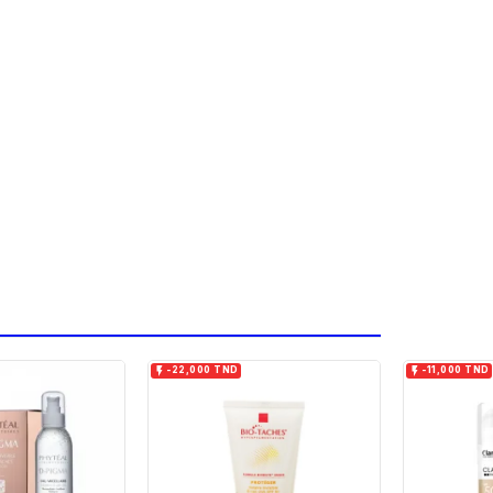


-22,000 TND
-11,000 TND