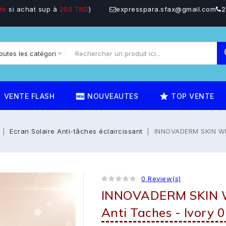
te
si achat sup à
250 TND
)
expresspara.sfax@gmail.com
2
on
fiber_new
star_rate
VENTE FLASH
NOUVEAUTES
TOP VENTE
Ecran Solaire Anti-tâches éclaircissant
INNOVADERM SKIN WHIT
0 Review(s)
INNOVADERM SKIN WH
Anti Taches - Ivory 0