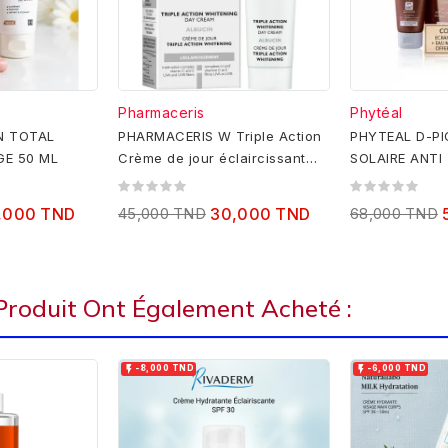
Pharmaceris
Phytéal
N TOTAL
PHARMACERIS W Triple Action
PHYTEAL D-P
GE 50 ML
Crème de jour éclaircissant
SOLAIRE ANTI
SPF50+, 30 ml
ÂGES SPF100+
MICELLAIRE...
,000 TND
45,000 TND
30,000 TND
68,000 TND
 Produit Ont Également Acheté :


-8,000 TND
-6,000 TND