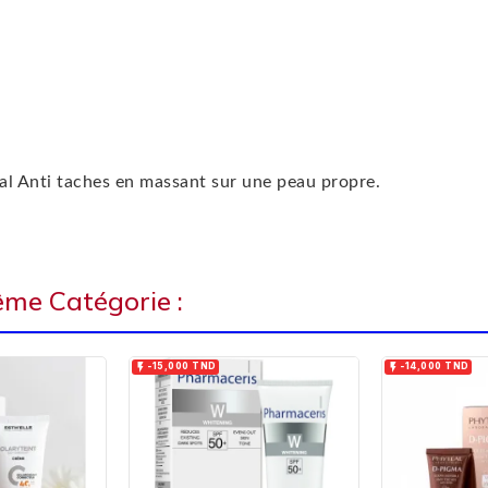
 Anti taches en massant sur une peau propre.
ême Catégorie :


-15,000 TND
-14,000 TND