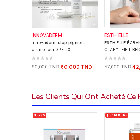
INNOVADERM
ESTH'ELLE
Innovaderm stop pigment
ESTH’ELLE ÉCRA
crème jour SPF 50+
CLARYTEINT BEI
80,000 TND
60,000 TND
57,000 TND
42
Les Clients Qui Ont Acheté Ce


-20%
-7,500 TND