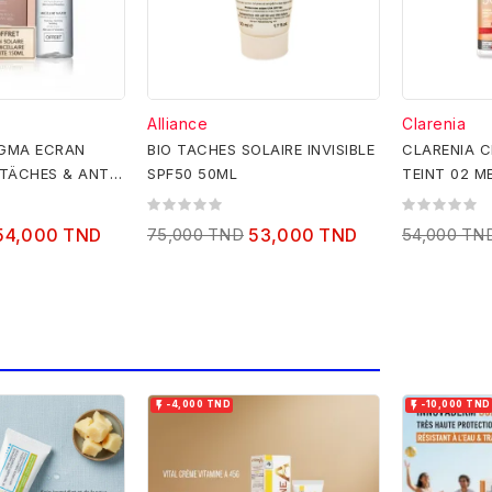
Alliance
Clarenia
IGMA ECRAN
BIO TACHES SOLAIRE INVISIBLE
CLARENIA C
 TÄCHES & ANTI
SPF50 50ML
TEINT 02 M
 +EAU
WATERPROO
54,000 TND
75,000 TND
53,000 TND
54,000 TN


-4,000 TND
-10,000 TND