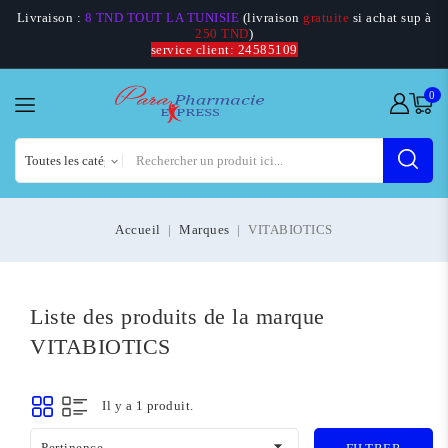
Livraison :
8 TND TOUT LA TUNISIE
(livraison
gratuite
si achat sup à
250 TND
)
service client: 24585109
0
Accueil
Marques
VITABIOTICS
Liste des produits de la marque
VITABIOTICS
Il y a 1 produit.

Pertinence