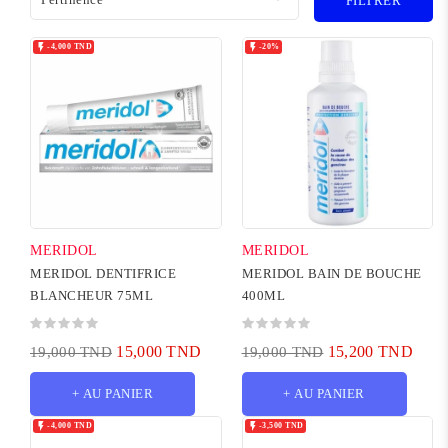
FILTRER


-4,000 TND
-20%
MERIDOL
MERIDOL
MERIDOL DENTIFRICE
MERIDOL BAIN DE BOUCHE
BLANCHEUR 75ML
400ML
15,000 TND
15,200 TND
19,000 TND
19,000 TND
+ AU PANIER
+ AU PANIER


-4,000 TND
-3,500 TND