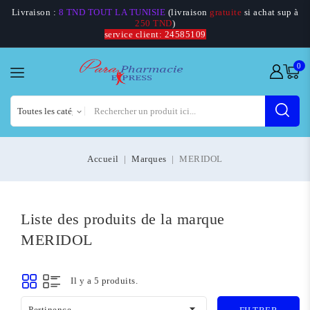
Livraison :
8 TND TOUT LA TUNISIE
(livraison
gratuite
si achat sup à
250 TND
)
service client: 24585109
0
Accueil
Marques
MERIDOL
Liste des produits de la marque
MERIDOL
Il y a 5 produits.

Pertinence