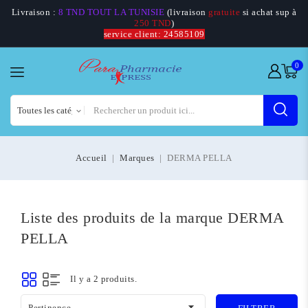
Livraison :
8 TND TOUT LA TUNISIE
(livraison
gratuite
si achat sup à
250 TND
)
service client: 24585109
0
Accueil
Marques
DERMA PELLA
Liste des produits de la marque DERMA
PELLA
Il y a 2 produits.

Pertinence