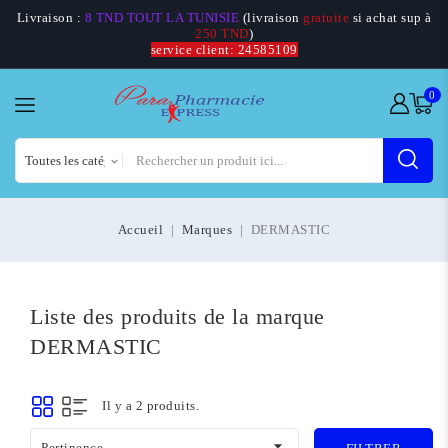
Livraison :
8 TND TOUT LA TUNISIE
(livraison
gratuite
si achat sup à
250 TND
)
service client: 24585109
0
Accueil
Marques
DERMASTIC
Liste des produits de la marque
DERMASTIC
Il y a 2 produits.

Pertinence