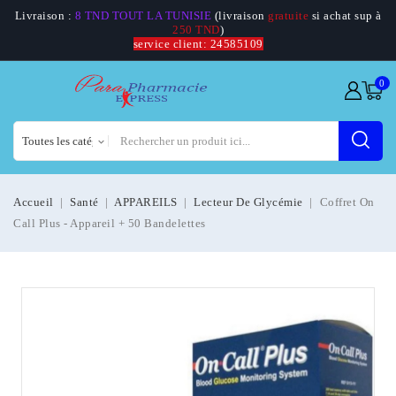
Livraison :
8 TND TOUT LA TUNISIE
(livraison
gratuite
si achat sup à
250 TND
)
service client: 24585109
0
Accueil
Santé
APPAREILS
Lecteur De Glycémie
Coffret On
Call Plus - Appareil + 50 Bandelettes