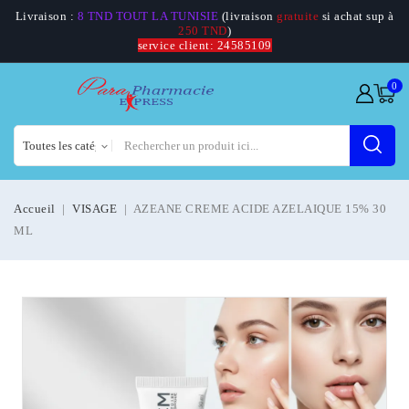
Livraison :
8 TND TOUT LA TUNISIE
(livraison
gratuite
si achat sup à
250 TND
)
service client: 24585109
0
Accueil
VISAGE
AZEANE CREME ACIDE AZELAIQUE 15% 30
ML