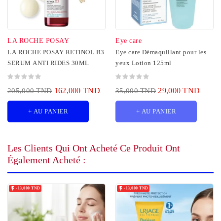
LA ROCHE POSAY
Eye care
LA ROCHE POSAY RETINOL B3
Eye care Démaquillant pour les
SERUM ANTI RIDES 30ML
yeux Lotion 125ml
162,000 TND
29,000 TND
205,000 TND
35,000 TND
+ AU PANIER
+ AU PANIER
Les Clients Qui Ont Acheté Ce Produit Ont
Également Acheté :


-13,000 TND
-13,000 TND