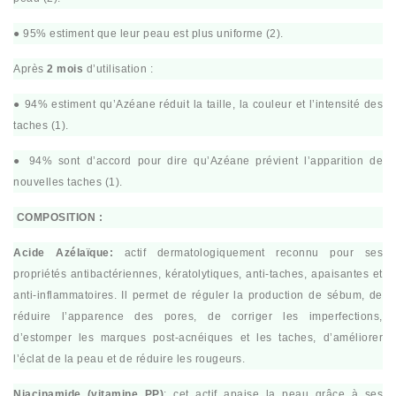
● 95% estiment que leur peau est plus uniforme (2).
Après
2 mois
d’utilisation :
● 94% estiment qu’Azéane réduit la taille, la couleur et l’intensité des
taches (1).
● 94% sont d’accord pour dire qu’Azéane prévient l’apparition de
nouvelles taches (1).
COMPOSITION :
Acide Azélaïque:
actif dermatologiquement reconnu pour ses
propriétés antibactériennes, kératolytiques, anti-taches, apaisantes et
anti-inflammatoires. Il permet de réguler la production de sébum, de
réduire l’apparence des pores, de corriger les imperfections,
d’estomper les marques post-acnéiques et les taches, d’améliorer
l’éclat de la peau et de réduire les rougeurs.
Niacinamide (vitamine PP)
: cet actif apaise la peau grâce à ses