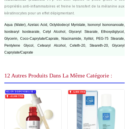
propriétés anti-inflammatoires et freine le transfert de la mélanine aux
kératinocytes pour un effet dépigmentant.
Aqua (Water), Azelaic Acid, Octyldodecyl Myristate, Isononyl Isononanoate,
Isostearyl Isostearate, Cetyl Alcohol, Glyceryl Stearate, Ethoxydiglycol,
Glycerin, Coco-Caprylate/Caprate, Niacinamide, Xylitol, PEG-75 Stearate,
Pentylene Glycol, Cetearyl Alcohol, Ceteth-20, Steareth-20, Glyceryl
Caprylate/Caprate
12 Autres Produits Dans La Même Catégorie :
SELON DISPONIBILITÉ !

-6,000 TND

-43,000 TND