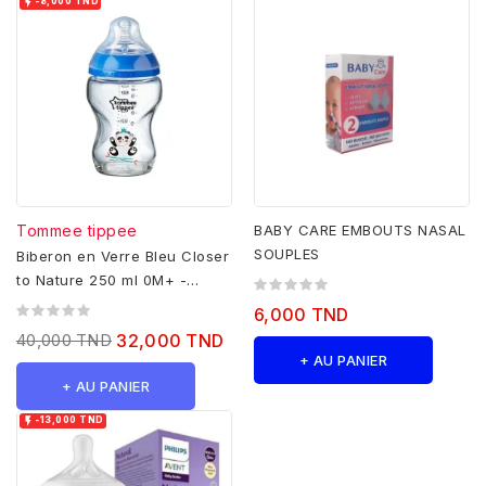

-8,000 TND
Tommee tippee
BABY CARE EMBOUTS NASAL
SOUPLES
Biberon en Verre Bleu Closer
to Nature 250 ml 0M+ -
Tommee Tippee
6,000 TND
40,000 TND
32,000 TND
+ AU PANIER
+ AU PANIER

-13,000 TND