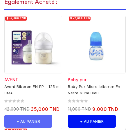
Également Acheté :


-7,000 TND
-2,000 TND
AVENT
Baby pur
Avent Biberon EN PP - 125 ml
Baby Pur Micro-biberon En
0M+
Verre 60ml Bleu
42,000 TND
35,000 TND
11,000 TND
9,000 TND
+ AU PANIER
+ AU PANIER