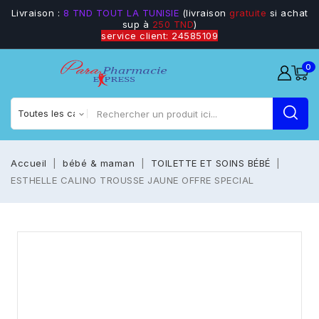
Livraison :
8 TND TOUT LA TUNISIE
(livraison
gratuite
si achat
sup à
250 TND
)
service client: 24585109
0
Accueil
bébé & maman
TOILETTE ET SOINS BÉBÉ
ESTHELLE CALINO TROUSSE JAUNE OFFRE SPECIAL