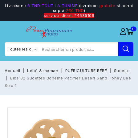
Livraison :
8 TND TOUT LA TUNISIE
(livraison
gratuite
si achat
sup à
250 TND
)
service client: 24585109
0
Accueil
bébé & maman
PUÉRICULTURE BÉBÉ
Sucette
Bibs 02 Sucettes Boheme Pacifier Desert Sand Honey Bee
Size 1