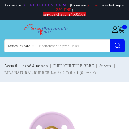
Livraison :
8 TND TOUT LA TUNISIE
(livraison
gratuite
si achat sup à
250 TND
)
service client: 24585109
0
Accueil
bébé & maman
PUÉRICULTURE BÉBÉ
Sucette
BIBS NATURAL RUBBER Lot de 2 Taille 1 (0+ mois)