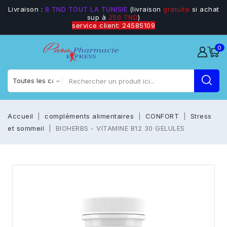
Livraison :
8 TND TOUT LA TUNISIE
(livraison
gratuite
si achat
sup à
250 TND
)
service client: 24585109
0
Accueil
compléments alimentaires
CONFORT
Stress
et sommeil
BIOHERBS - VITAMINE B12 30 GELULES