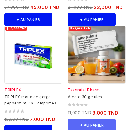
57,000 TND
45,000 TND
27,000 TND
22,000 TND
+ AU PANIER
+ AU PANIER


-3,000 TND
-3,000 TND
TRIPLEX
Essential Pharm
TRIPLEX maux de gorge
Aleo c 30 gelules
peppermint, 16 Comprimés
11,000 TND
8,000 TND
10,000 TND
7,000 TND
+ AU PANIER