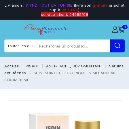
Livraison :
8 TND TOUT LA TUNISIE
(livraison
gratuite
si achat
sup à
250 TND
)
service client: 24585109
0
Accueil
VISAGE
ANTI-TACHE, DÉPIGMENTANT
Sérums
anti tâches
ISDIN ISDINCEUTICS BRIGHTEN MELACLEAR
SERUM 30ML