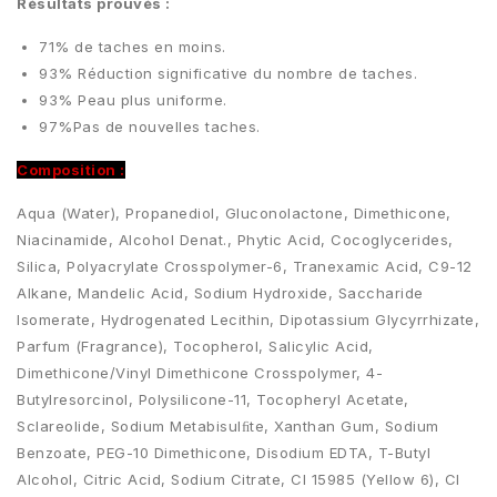
Résultats prouvés :
71% de taches en moins.
93% Réduction significative du nombre de taches.
93% Peau plus uniforme.
97%Pas de nouvelles taches.
Composition :
Aqua (Water), Propanediol, Gluconolactone, Dimethicone,
Niacinamide, Alcohol Denat., Phytic Acid, Cocoglycerides,
Silica, Polyacrylate Crosspolymer-6, Tranexamic Acid, C9-12
Alkane, Mandelic Acid, Sodium Hydroxide, Saccharide
Isomerate, Hydrogenated Lecithin, Dipotassium Glycyrrhizate,
Parfum (Fragrance), Tocopherol, Salicylic Acid,
Dimethicone/Vinyl Dimethicone Crosspolymer, 4-
Butylresorcinol, Polysilicone-11, Tocopheryl Acetate,
Sclareolide, Sodium Metabisulﬁte, Xanthan Gum, Sodium
Benzoate, PEG-10 Dimethicone, Disodium EDTA, T-Butyl
Alcohol, Citric Acid, Sodium Citrate, CI 15985 (Yellow 6), CI