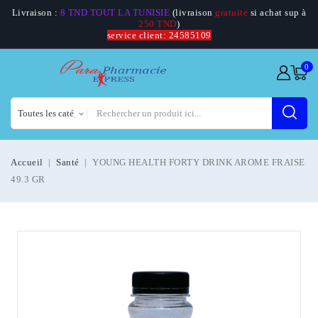
Livraison :
8 TND TOUT LA TUNISIE
(livraison
gratuite
si achat sup à
250 TND
)
service client: 24585109
0
Accueil
Santé
YOUNG HEALTH FORTY DRINK AROME FRAISE
49.3 GR