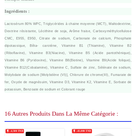
Ingrédients
:
Lactosérum 80% WPC, Triglycérides à chaine moyenne (MCT), Maltodextrine,
Dextrine résistante, Lécithine de soja, Arôme fraise, Carboxyméthylcellulose
CMC, E955, E950, Citrate de sodium, Carbonate de calcium, Phosphate
dipotassique, Bêta- carotène, Vitamine B1 (Thiamine), Vitamine B2
(Riboflavine), Vitamine B3(Niacine), Vitamine B5 (Acide pantothénique),
Vitamine B6 (Pyridoxine), Vitamine B8(Biotine), Vitamine B9(Acide folique),
Vitamine B12(Cobalamine), Vitamine C, Sulfate de zinc, Sélénate de sodium,
Molybdate de sodium [Molybdène (VI)], Chlorure de chrome(III), Fumarate de
fer, Oxyde de magnésuim, Vitamine D3, Vitamine K2, Vitamine E, Sorbate de
potassium, Benzoate de sodium et Colorant rouge
16 Autres Produits Dans La Même Catégorie :


-4,500 TND
-45,000 TND