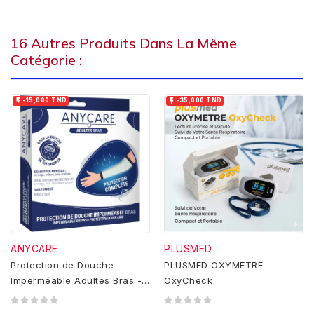
16 Autres Produits Dans La Même
Catégorie :


-15,000 TND
-35,000 TND
ANYCARE
PLUSMED
Protection de Douche
PLUSMED OXYMETRE
Imperméable Adultes Bras -
OxyCheck
Anycare