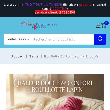
Livraison :
8 TND TOUT LA TUNISIE
(livraison
gratuite
si achat
sup à
250 TND
)
service client: 24585109
0
Accueil
Santé
Bouillotte 2L Pull Lapin - Shoop's