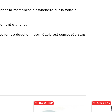
onner la membrane d’étanchéité sur la zone à
ètement étanche.
tection de douche imperméable est composée sans


-11,000 TND
-4,500 TND