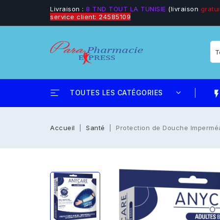
Livraison :
8 TND TOUT LA TUNISIE
(livraison
gratui
service client: 24585109
TOUTES LES CATÉGORIES
flash_
Accueil
Santé
Protection de Douche Imperméa