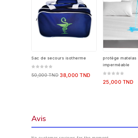
Sac de secours isotherme
protège matelas 
imperméable
50,000 TND
38,000 TND
25,000 TND
Avis
No customer reviews for the moment.