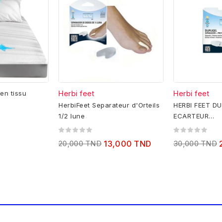
en tissu
Herbi feet
Herbi feet
HerbiFeet Separateur d'Orteils
HERBI FEET DU
1/2 lune
ECARTEUR
D'ORTEIL+PR
D'ALLUX VAL
20,000 TND
13,000 TND
30,000 TND