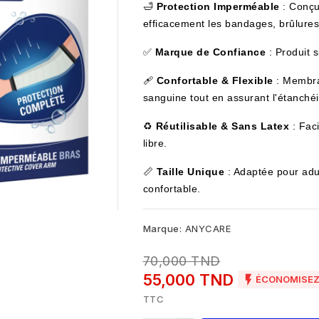
🛁
Protection Imperméable
: Conçu
efficacement les bandages, brûlures,
✅
Marque de Confiance
: Produit 
🩹
Confortable & Flexible
: Membran
sanguine tout en assurant l'étanchéi
♻️
Réutilisable & Sans Latex
: Faci
libre.
📏
Taille Unique
: Adaptée pour adu
confortable.
Marque:
ANYCARE
70,000 TND
55,000 TND

ÉCONOMISEZ 
TTC