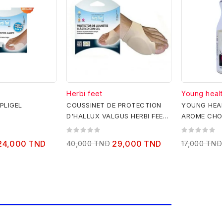
Herbi feet
Young heal
PLIGEL
COUSSINET DE PROTECTION
YOUNG HEA
D'HALLUX VALGUS HERBI FEET
AROME CHO
OTECTEUR
COUSSINET DE PROTECTION...
GUS
24,000 TND
40,000 TND
29,000 TND
17,000 TND