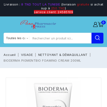
Livraison :
8 TND TOUT LA TUNISIE
(livraison
gratuite
si achat
sup à
250 TND
)
service client: 24585109
0
Accueil
VISAGE
NETTOYANT & DÉMAQUILLANT
BIODERMA PIGMENTBIO FOAMING CREAM 200ML