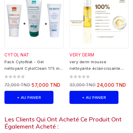
CYTOL NAT
VERY DERM
Pack CytolNat - Gel
very derm mousse
nettoyant CytolClean 175 ml
nettoyante éclaircissante
+ Ecran cytolsun max...
200 ml
72,000 TND
57,000 TND
33,000 TND
24,000 TND
+ AU PANIER
+ AU PANIER
Les Clients Qui Ont Acheté Ce Produit Ont
Également Acheté :