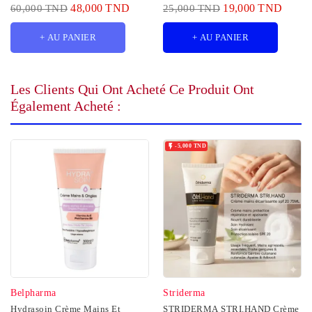
48,000 TND
19,000 TND
60,000 TND
25,000 TND
+ AU PANIER
+ AU PANIER
Les Clients Qui Ont Acheté Ce Produit Ont
Également Acheté :

-5,000 TND
Belpharma
Striderma
Hydrasoin Crème Mains Et
STRIDERMA STRI.HAND Crème