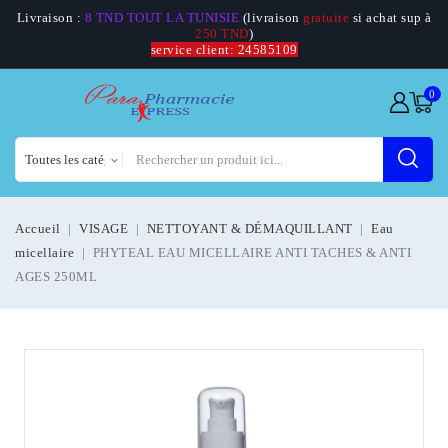
Livraison :
8 TND TOUT LA TUNISIE
(livraison
gratuite
si achat sup à
250 TND
)
service client: 24585109
0
Accueil
VISAGE
NETTOYANT & DÉMAQUILLANT
Eau
micellaire
PHYTEAL EAU MICELLAIRE ANTI TACHES & ANTI
AGES 250ML