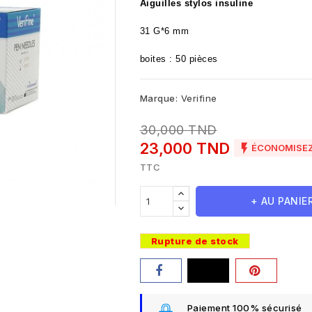
Aiguilles stylos insuline
31 G*6 mm
boites : 50 pièces
Marque:
Verifine
30,000 TND
23,000 TND

ÉCONOMISEZ
TTC
+ AU PANIE
Rupture de stock
Paiement 100% sécurisé