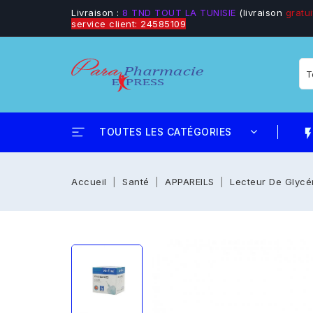
Livraison :
8 TND TOUT LA TUNISIE
(livraison
gratui
service client: 24585109
TOUTES LES CATÉGORIES
flash_
Accueil
Santé
APPAREILS
Lecteur De Glycé