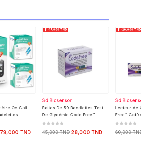


-17,000 TND
-20,000 TN
Sd Biosensor
Sd Biosens
mètre On Call
Boites De 50 Bandlettes Test
Lecteur de
ndelettes
De Glycémie Code Free™
Free™ Coffr
(Lecteur Grat
79,000 TND
45,000 TND
28,000 TND
60,000 TN