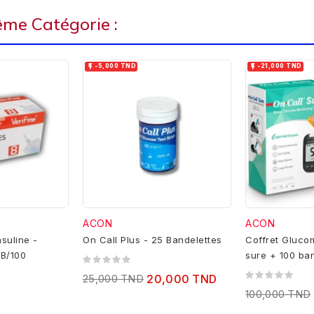
ême Catégorie :


-5,000 TND
-21,000 TND
ACON
ACON
nsuline -
On Call Plus - 25 Bandelettes
Coffret Gluco
 B/100
sure + 100 ba
25,000 TND
20,000 TND
100,000 TND