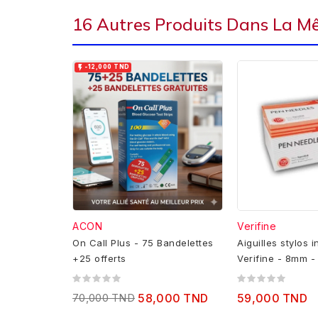
16 Autres Produits Dans La M

-12,000 TND
ACON
Verifine
On Call Plus - 75 Bandelettes
Aiguilles stylos i
+25 offerts
Verifine - 8mm -
70,000 TND
58,000 TND
59,000 TND