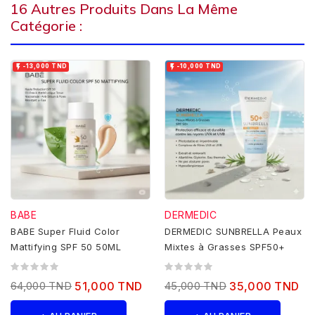
16 Autres Produits Dans La Même
Catégorie :


-13,000 TND
-10,000 TND
BABE
DERMEDIC
BABE Super Fluid Color
DERMEDIC SUNBRELLA Peaux
Mattifying SPF 50 50ML
Mixtes à Grasses SPF50+
64,000 TND
51,000 TND
45,000 TND
35,000 TND