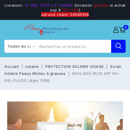
Livraison :
8 TND TOUT LA TUNISIE
(livraison
gratuite
si achat
sup à
250 TND
)
service client: 24585109
0
Accueil
solaire
PROTECTION SOLAIRE VISAGE
Ecran
Solaire Peaux Mixtes à grasses
DAYLONG FACE SPF 50+
GEL-FLUIDE Léger 50ML