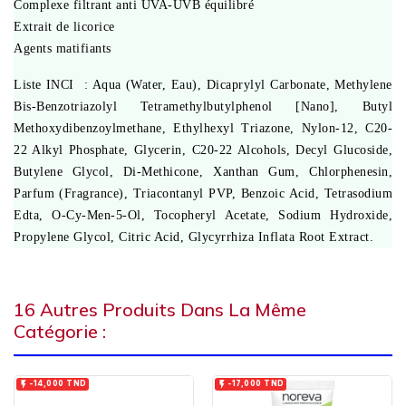
Complexe filtrant anti UVA-UVB équilibré
Extrait de licorice
Agents matifiants
Liste INCI : Aqua (Water, Eau), Dicaprylyl Carbonate, Methylene
Bis-Benzotriazolyl Tetramethylbutylphenol [Nano], Butyl
Methoxydibenzoylmethane, Ethylhexyl Triazone, Nylon-12, C20-
22 Alkyl Phosphate, Glycerin, C20-22 Alcohols, Decyl Glucoside,
Butylene Glycol, Di-Methicone, Xanthan Gum, Chlorphenesin,
Parfum (Fragrance), Triacontanyl PVP, Benzoic Acid, Tetrasodium
Edta, O-Cy-Men-5-Ol, Tocopheryl Acetate, Sodium Hydroxide,
Propylene Glycol, Citric Acid, Glycyrrhiza Inflata Root Extract.
16 Autres Produits Dans La Même
Catégorie :


-14,000 TND
-17,000 TND