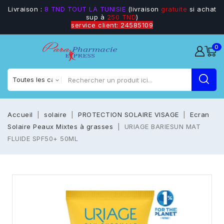
Livraison :
8 TND TOUT LA TUNISIE
(livraison
gratuite
si achat
sup à
250 TND
)
service client: 24585109
0
Accueil
solaire
PROTECTION SOLAIRE VISAGE
Ecran
Solaire Peaux Mixtes à grasses
URIAGE BARIESUN MAT
FLUIDE SPF50+ 50ML