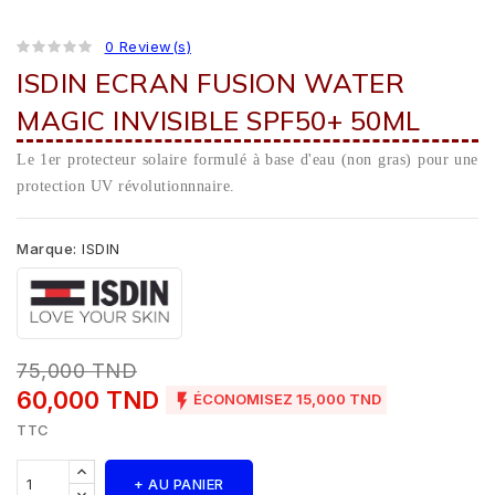
0 Review(s)
ISDIN ECRAN FUSION WATER
MAGIC INVISIBLE SPF50+ 50ML
Le 1er protecteur solaire formulé à base d'eau (non gras) pour une
protection UV révolutionnnaire.
Marque:
ISDIN
75,000 TND
60,000 TND

ÉCONOMISEZ 15,000 TND
TTC
+ AU PANIER