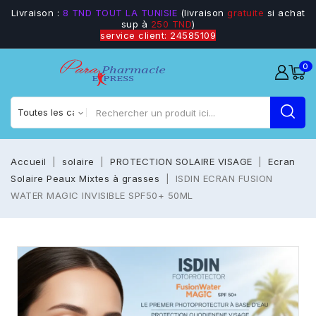
Livraison :
8 TND TOUT LA TUNISIE
(livraison
gratuite
si achat
sup à
250 TND
)
service client: 24585109
0
Accueil
solaire
PROTECTION SOLAIRE VISAGE
Ecran
Solaire Peaux Mixtes à grasses
ISDIN ECRAN FUSION
WATER MAGIC INVISIBLE SPF50+ 50ML