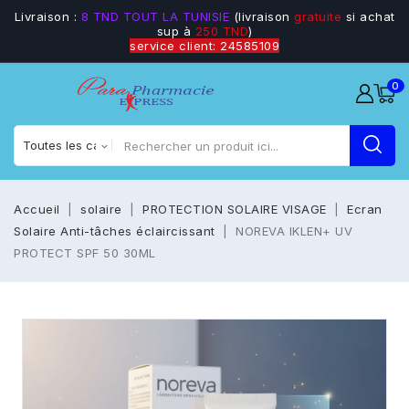
Livraison :
8 TND TOUT LA TUNISIE
(livraison
gratuite
si achat
sup à
250 TND
)
service client: 24585109
0
Accueil
solaire
PROTECTION SOLAIRE VISAGE
Ecran
Solaire Anti-tâches éclaircissant
NOREVA IKLEN+ UV
PROTECT SPF 50 30ML