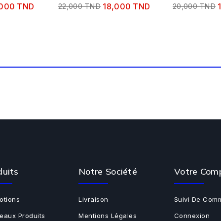
,000 TND
22,000 TND
18,000 TND
20,000 TND
duits
Notre Société
Votre Com
otions
Livraison
Suivi De Com
eaux Produits
Mentions Légales
Connexion