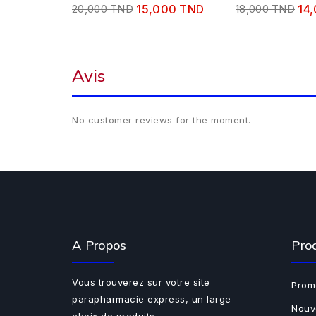
20,000 TND
15,000 TND
18,000 TND
14
Avis
No customer reviews for the moment.
A Propos
Pro
Vous trouverez sur votre site
Prom
parapharmacie express, un large
Nouv