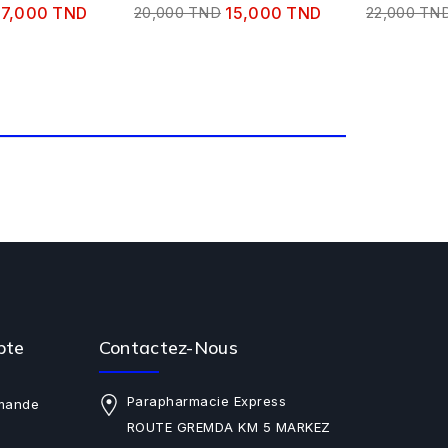
17,000 TND
20,000 TND
15,000 TND
22,000 TN
pte
Contactez-Nous
Parapharmacie Express
mande
ROUTE GREMDA KM 5 MARKEZ