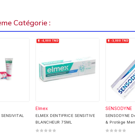
ême Catégorie :


-4,000 TND
-3,000 TND
Elmex
SENSODYNE
 SENSIVITAL
ELMEX DENTIFRICE SENSITIVE
SENSODYNE Den
BLANCHEUR 75ML
& Protège Me