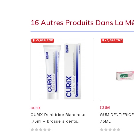
16 Autres Produits Dans La M


-5,000 TND
-4,000 TND
curix
GUM
CURIX Dentifrice Blancheur
GUM DENTIFRICE
,75ml + brosse à dents
75ML
gratuite