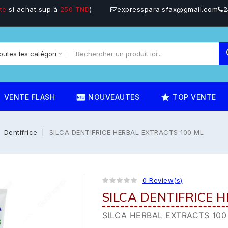
te
si achat sup à
250 TND
)
expresspara.sfax@gmail.com
2
on
fiber_new
star_rate
VENTE FLASH
NOUVEAUTES
TOP VENTE
Dentifrice
SILCA DENTIFRICE HERBAL EXTRACTS 100 ML
0 Review(s)
SILCA DENTIFRICE 
SILCA HERBAL EXTRACTS 100