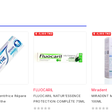


-5,000 TND
-6,000 TND
FLUOCARIL
Miradent
tifrice Répare
FLUOCARIL NATUR'ESSENCE
MIRADENT M
nthe
PROTECTION COMPLÈTE 75ML
100ML