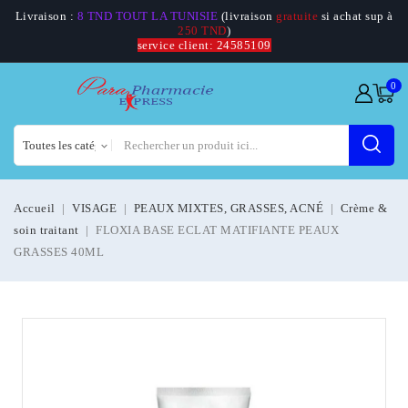
Livraison :
8 TND TOUT LA TUNISIE
(livraison
gratuite
si achat sup à
250 TND
)
service client: 24585109
0
Accueil
VISAGE
PEAUX MIXTES, GRASSES, ACNÉ
Crème &
soin traitant
FLOXIA BASE ECLAT MATIFIANTE PEAUX
GRASSES 40ML