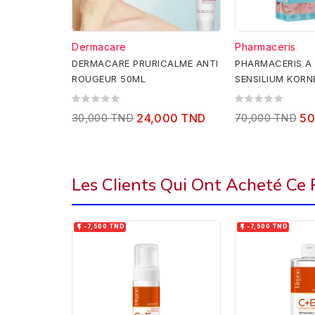
Dermacare
Pharmaceris
DERMACARE PRURICALME ANTI
PHARMACERIS A
ROUGEUR 50ML
SENSILIUM KOR
75ML
30,000 TND
24,000 TND
70,000 TND
50
Les Clients Qui Ont Acheté Ce


-7,500 TND
-7,500 TND