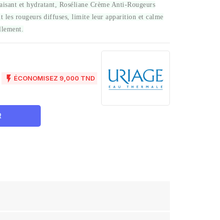
aisant et hydratant, Roséliane Crème Anti-Rougeurs
les rougeurs diffuses, limite leur apparition et calme
llement.
D

ÉCONOMISEZ 9,000 TND
R