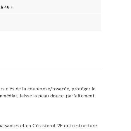
 à 48 H
rs clés de la couperose/rosacée, protèger le
immédiat, laisse la peau douce, parfaitement
paisantes et en Cérasterol-2F qui restructure