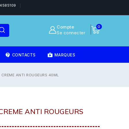
4585109
Compte
0
Se connecter
contact_support
shoppingmode
CONTACTS
MARQUES
E CREME ANTI ROUGEURS 40ML
 CREME ANTI ROUGEURS