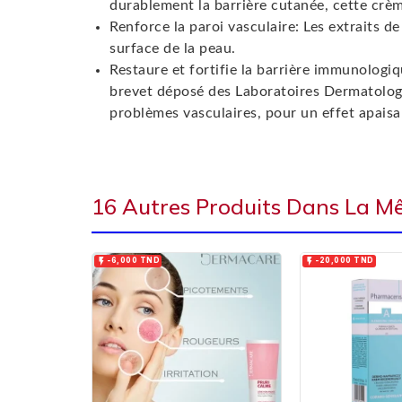
durablement la barrière cutanée, cette c
Renforce la paroi vasculaire: Les extraits d
surface de la peau.
Restaure et fortifie la barrière immunologi
brevet déposé des Laboratoires Dermatologiq
problèmes vasculaires, pour un effet apais
16 Autres Produits Dans La M


-6,000 TND
-20,000 TND