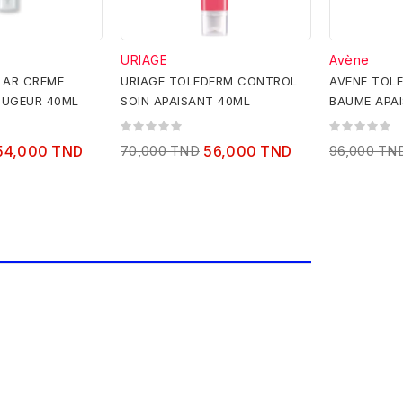
URIAGE
Avène
E AR CREME
URIAGE TOLEDERM CONTROL
AVENE TOL
OUGEUR 40ML
SOIN APAISANT 40ML
BAUME APA
RESTAURAT
54,000 TND
70,000 TND
56,000 TND
96,000 TN