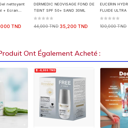
Gel nettoyant
DERMEDIC NEOVISAGE FOND DE
EUCERIN HYD
l + Ecran
TEINT SPF 50+ SAND 30ML
FLUIDE ULTRA
50ML
,000 TND
44,000 TND
35,200 TND
100,000 TND
 Produit Ont Également Acheté :

-8,000 TND