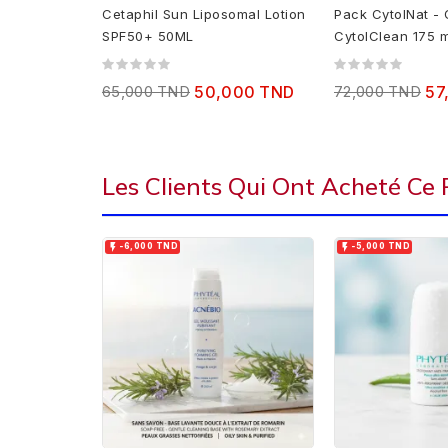
Cetaphil Sun Liposomal Lotion
Pack CytolNat - 
SPF50+ 50ML
CytolClean 175 m
cytolsun max...
65,000 TND
50,000 TND
72,000 TND
57
Les Clients Qui Ont Acheté Ce


-6,000 TND
-5,000 TND