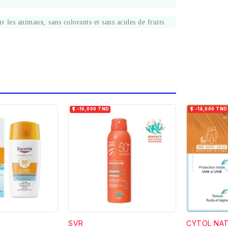
s animaux, sans colorants et sans acides de fruits.


-16,000 TND
-14,000 TND
SVR
CYTOL NA