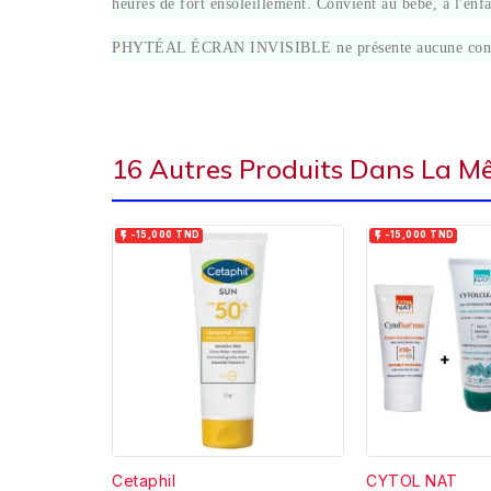
heures de fort ensoleillement. Convient au bébé, à l'enfa
PHYTÉAL ÉCRAN INVISIBLE ne présente aucune contre-ind
16 Autres Produits Dans La M


-15,000 TND
-15,000 TND
Cetaphil
CYTOL NAT