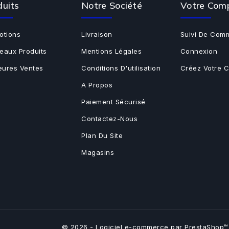
duits
Notre Société
Votre Com
otions
Livraison
Suivi De Com
eaux Produits
Mentions Légales
Connexion
leures Ventes
Conditions D'utilisation
Créez Votre 
A Propos
Paiement Sécurisé
Contactez-Nous
Plan Du Site
Magasins
© 2026 - Logiciel e-commerce par PrestaShop™