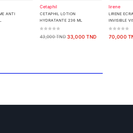
Cetaphil
lirene
ME ANTI
CETAPHIL LOTION
LIRENE ECR
L
HYDRATANTE 236 ML
INVISIBLE V
VIT E 1+1 O
43,000 TND
33,000 TND
70,000 T