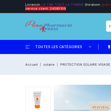
Livraison :
8 TND TOUT LA TUNISIE
(livraison
gratui
service client: 24585109
TOUTES LES CATÉGORIES
flash_
Accueil
solaire
PROTECTION SOLAIRE VISAGE