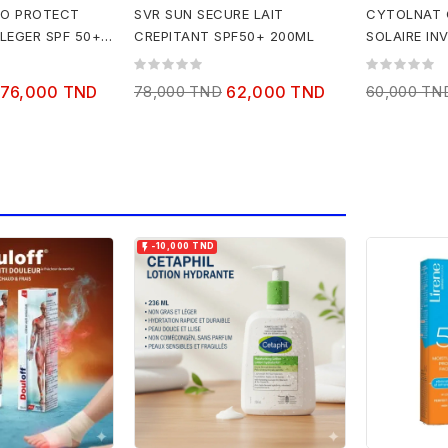
RO PROTECT
SVR SUN SECURE LAIT
CYTOLNAT 
 LEGER SPF 50+
CREPITANT SPF50+ 200ML
SOLAIRE INV
200ML
76,000 TND
78,000 TND
62,000 TND
60,000 TN

-10,000 TND