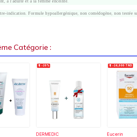
nt, à l'adulte et à la femme enceinte.
ication. Formule hypoallergénique, non comédogène, non testée sur le
ême Catégorie :


-20%
-24,000 TND
DERMEDIC
Eucerin