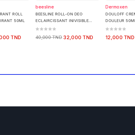
beesline
Dermoxen
RANT ROLL
BEESLINE ROLL-ON DEO
DOULOFF CRE
PIRANT 50ML
ECLAIRCISSANT INIVISIBLE
DOULEUR 50M
TOUCH 4 EN 1 50ML1+1
GRATUIT
,000 TND
40,000 TND
32,000 TND
12,000 TND