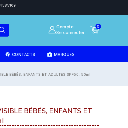
4585109
Compte
0
Se connecter
contact_support
shoppingmode
CONTACTS
MARQUES
IBLE BÉBÉS, ENFANTS ET ADULTES SPF50, 50ml
ISIBLE BÉBÉS, ENFANTS ET
l