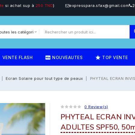
te
si achat sup à
250 TND
)
expresspara.sfax@gmail.com
2
on
fiber_new
star_rate
VENTE FLASH
NOUVEAUTES
TOP VENTE
Ecran Solaire pour tout type de peaux
PHYTEAL ECRAN INVIS
0 Review(s)
PHYTEAL ECRAN INV
ADULTES SPF50, 50m