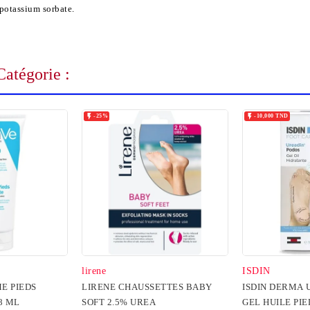
 potassium sorbate.
atégorie :


-25%
-10,000 TND
lirene
ISDIN
E PIEDS
LIRENE CHAUSSETTES BABY
ISDIN DERMA 
8 ML
SOFT 2.5% UREA
GEL HUILE PIE