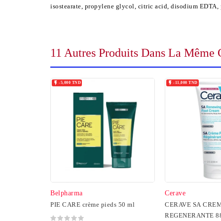
isostearate, propylene glycol, citric acid, disodium EDTA,
11 Autres Produits Dans La Même C


-5,000 TND
-11,000 TND
Belpharma
Cerave
PIE CARE crème pieds 50 ml
CERAVE SA CREM
REGENERANTE 8