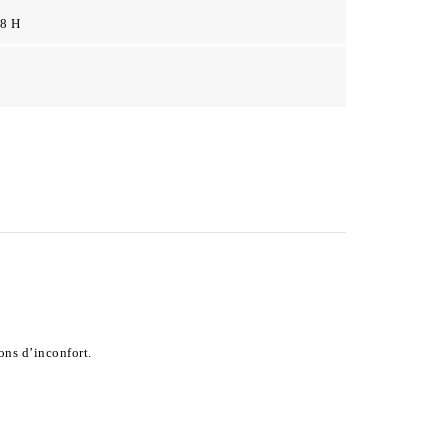
48 H
ions d’inconfort.