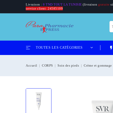
Livraison :
8 TND TOUT LA TUNISIE
(livraison
gratuite
si
service client: 24585109
flash_
TOUTES LES CATÉGORIES
Accueil
CORPS
Soin des pieds
Crème et gommage 