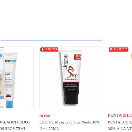


-7,000 TND
-10,000 TND
lirene
PENTA ME
UREADIN PODOS
LIRENE Masque Creme Pieds 30%
PENTA U30 
DS SECS 75ML
Uree 75ML
30% A LA V