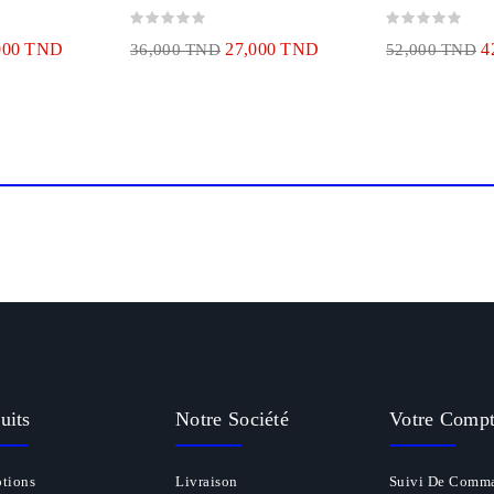
000 TND
27,000 TND
4
36,000 TND
52,000 TND
uits
Notre Société
Votre Comp
tions
Livraison
Suivi De Comm