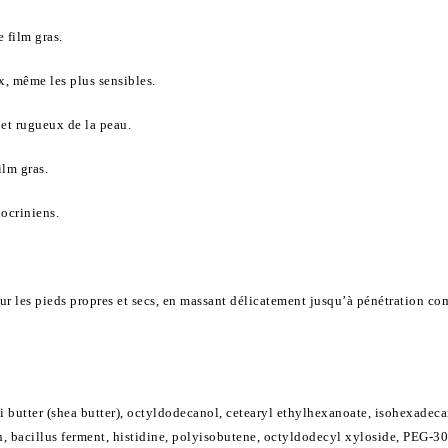
 film gras.
x, même les plus sensibles.
 et rugueux de la peau.
ilm gras.
ocriniens.
r les pieds propres et secs, en massant délicatement jusqu’à pénétration comp
 butter (shea butter), octyldodecanol, cetearyl ethylhexanoate, isohexadecan
in, bacillus ferment, histidine, polyisobutene, octyldodecyl xyloside, PEG-3