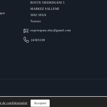
ROUTE GREMDA KM 5
MARKEZ SALLEMI
mpte
3062 SFAX
Tunisie
expresspara.sfax@gmail.com
24585109
e de confidentialité
Accepter