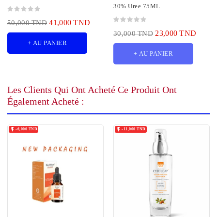
30% Uree 75ML
41,000 TND
50,000 TND
23,000 TND
30,000 TND
+ AU PANIER
+ AU PANIER
Les Clients Qui Ont Acheté Ce Produit Ont
Également Acheté :


-6,000 TND
-11,000 TND