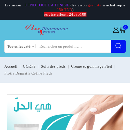
Livraison :
8 TND TOUT LA TUNISIE
(livraison
gratuite
si achat sup à
250 TND
)
service client: 24585109
0
Accueil
CORPS
Soin des pieds
Crème et gommage Pied
Protis Dermatis Crème Pieds