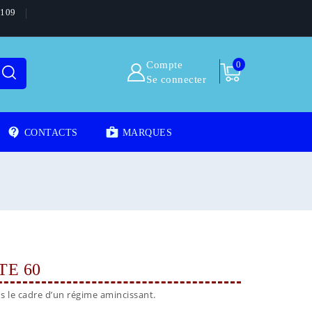
5109
Compte
0
Se connecter
contact_support
shoppingmode
CONTACTS
MARQUES
TE 60
ns le cadre d’un régime amincissant.