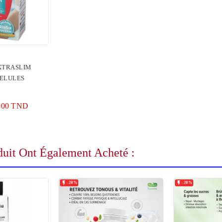
XTRASLIM
GELULES
000 TND
duit Ont Également Acheté :


-20%
-20%