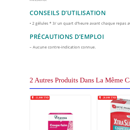
CONSEILS D’UTILISATION
• 2 gélules * 3/ un quart d’heure avant chaque repas a
PRÉCAUTIONS D’EMPLOI
– Aucune contre-indication connue.
2 Autres Produits Dans La Même Ca


-11,000 TND
-20,000 TND