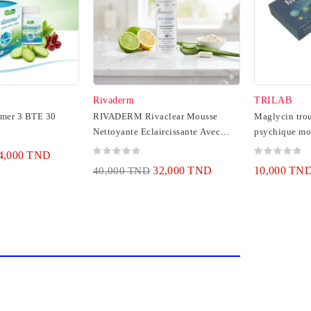
Rivaderm
TRILAB
mer 3 BTE 30
RIVADERM Rivaclear Mousse
Maglycin tro
Nettoyante Eclaircissante Avec
psychique mo
Brosse - 200 Ml
gélules
4,000 TND
32,000 TND
10,000 TN
40,000 TND