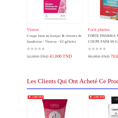
Vitavea
Forté pharma
Coupe faim au konjac & cétones de
FORTE PHARMA 
framboise - Vitavea - 42 gélules
COUPE FAIM 60 
41,000 TND
70,
52,000 TND
90,000 TND
Les Clients Qui Ont Acheté Ce Pro


-5,000 TND
-4,000 TND