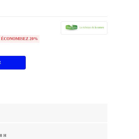

ÉCONOMISEZ 20%
R
48 H