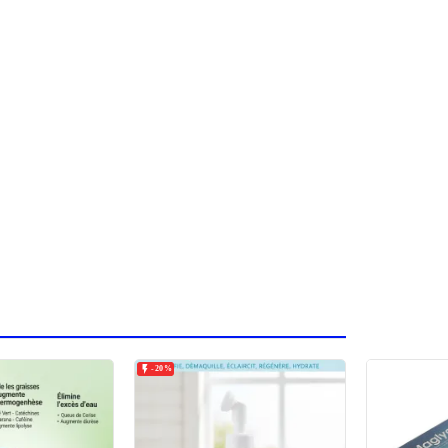

-20%