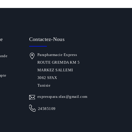
te
Contactez-Nous
Parapharmacie Express
ande
ROUTE GREMDA KM 5
MARKEZ SALLEMI
mpte
3062 SFAX
Tunisie
expresspara.sfax@gmail.com
24585109