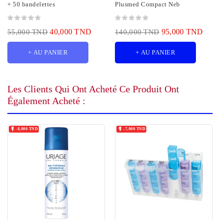
+ 50 bandelettes
Plusmed Compact Neb
40,000 TND
95,000 TND
55,000 TND
140,000 TND
+ AU PANIER
+ AU PANIER
Les Clients Qui Ont Acheté Ce Produit Ont
Également Acheté :


-8,000 TND
-7,000 TND