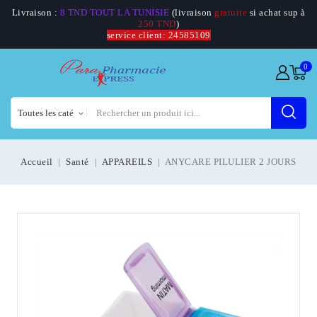
Livraison :
8 TND TOUT LA TUNISIE
(livraison
gratuite
si achat sup à
250 TND
)
service client: 24585109
0
Accueil
Santé
APPAREILS
ANYCARE PILULIER 2 JOURS