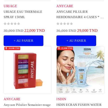
URIAGE
ANYCARE
URIAGE EAU THERMALE
ANYCARE PILULIER
SPRAY 150ML
HEBDOMADAIRE 4 CASES * 7
JOURS
22,000 TND
29,000 TND
30,000 TND
36,000 TND
+ AU PANIER
+ AU PANIER


-10,000 TND
-15,000 TND
ANYCARE
ISDIN
Anycare Pilulier Semainier rouge
ISDIN ECRAN FUSION WATER