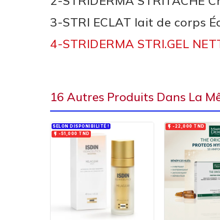
2-STRIDERMA STRITACHE Cr
3-STRI ECLAT lait de corps Éc
4-STRIDERMA STRI.GEL NET
16 Autres Produits Dans La M
SELON DISPONIBILITÉ !

-22,000 TND

-51,000 TND