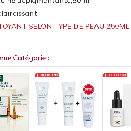
éme dépigmentante,50ml
laircissant
TOYANT SELON TYPE DE PEAU 250ML
ême Catégorie :


-16,000 TND
-22,000 TND