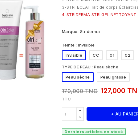
3-STRI ECLAT lait de corps Éclaircis
4-STRIDERMA STRI.GEL NETTOYANT 
Marque:
Striderma
Teinte : Invisible
Invisible
CC
01
02
TYPE DE PEAU : Peau sèche
Peau sèche
Peau grasse
127,000 T
170,000 TND
TTC
+ AU PANIE
Derniers articles en stock