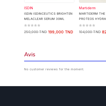
ISDIN
Martiderm
ISDIN ISDINCEUTICS BRIGHTEN
MARTIDERM THE 
MELACLEAR SERUM 30ML
PROTEOS HYDRA
AMPOULES - DRY
250,000 TND
199,000 TND
104,000 TND
8
Avis
No customer reviews for the moment.