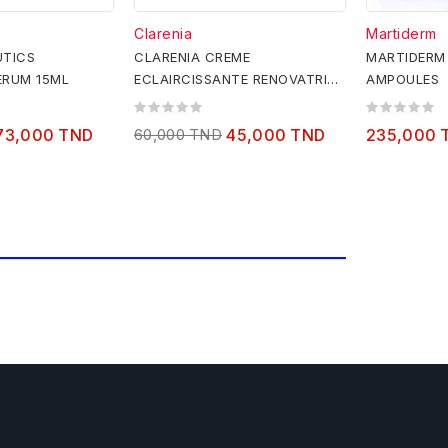
Clarenia
Martiderm
UTICS
CLARENIA CREME
MARTIDERM 
ERUM 15ML
ECLAIRCISSANTE RENOVATRICE
AMPOULES
SPF20 PEAU MIXTE A GRASSE
50ML
73,000 TND
60,000 TND
45,000 TND
235,000 