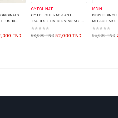
CYTOL NAT
ISDIN
ORIGINALS
CYTOLIGHT PACK ANTI
ISDIN ISDINCE
 PLUS 10
TÄCHES + DA-DERM VISAGE
MELACLEAR S
 SKIN
100 ML GRATUIT
2,000 TND
68,000 TND
52,000 TND
95,000 TND