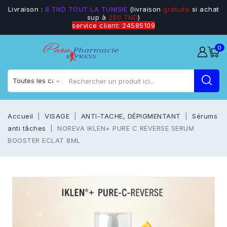
Livraison :
8 TND TOUT LA TUNISIE
(livraison
gratuite
si achat
sup à
250 TND
)
service client: 24585109
0
Accueil
VISAGE
ANTI-TACHE, DÉPIGMENTANT
Sérums
anti tâches
NOREVA IKLEN+ PURE C REVERSE SERUM
BOOSTER ECLAT 8ML