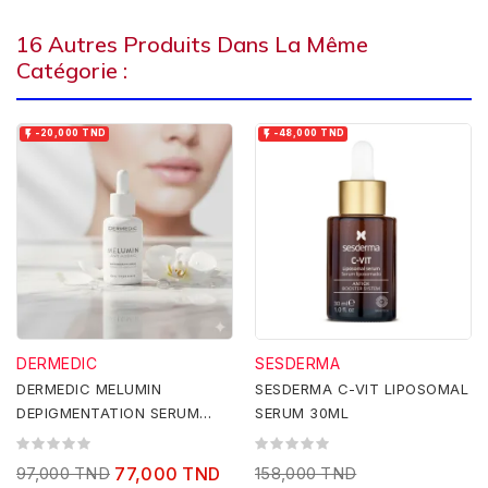
16 Autres Produits Dans La Même
Catégorie :


-20,000 TND
-48,000 TND
DERMEDIC
SESDERMA
DERMEDIC MELUMIN
SESDERMA C-VIT LIPOSOMAL
DEPIGMENTATION SERUM
SERUM 30ML
ANTIAGE 30ML
97,000 TND
77,000 TND
158,000 TND