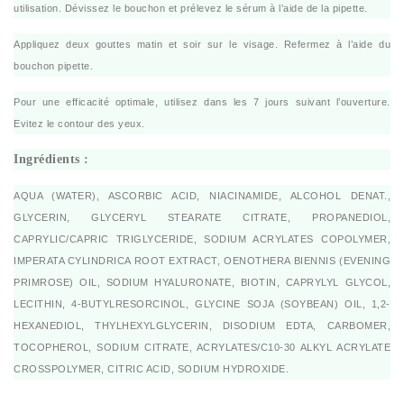
utilisation. Dévissez le bouchon et prélevez le sérum à l’aide de la pipette.
Appliquez deux gouttes matin et soir sur le visage. Refermez à l’aide du
bouchon pipette.
Pour une efficacité optimale, utilisez dans les 7 jours suivant l’ouverture.
Evitez le contour des yeux.
Ingrédients :
AQUA (WATER), ASCORBIC ACID, NIACINAMIDE, ALCOHOL DENAT.,
GLYCERIN, GLYCERYL STEARATE CITRATE, PROPANEDIOL,
CAPRYLIC/CAPRIC TRIGLYCERIDE, SODIUM ACRYLATES COPOLYMER,
IMPERATA CYLINDRICA ROOT EXTRACT, OENOTHERA BIENNIS (EVENING
PRIMROSE) OIL, SODIUM HYALURONATE, BIOTIN, CAPRYLYL GLYCOL,
LECITHIN, 4-BUTYLRESORCINOL, GLYCINE SOJA (SOYBEAN) OIL, 1,2-
HEXANEDIOL, THYLHEXYLGLYCERIN, DISODIUM EDTA, CARBOMER,
TOCOPHEROL, SODIUM CITRATE, ACRYLATES/C10-30 ALKYL ACRYLATE
CROSSPOLYMER, CITRIC ACID, SODIUM HYDROXIDE.