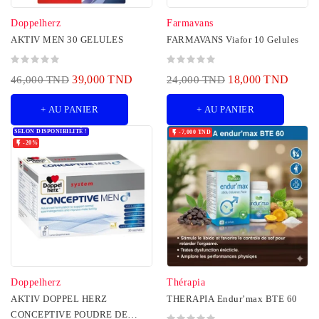
Doppelherz
Farmavans
AKTIV MEN 30 GELULES
FARMAVANS Viafor 10 Gelules
39,000 TND
18,000 TND
46,000 TND
24,000 TND
+ AU PANIER
+ AU PANIER
SELON DISPONIBILITÉ !

-7,000 TND

-20%
Doppelherz
Thérapia
AKTIV DOPPEL HERZ
THERAPIA Endur’max BTE 60
CONCEPTIVE POUDRE DE