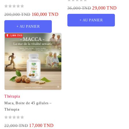
SUPPLEMENT DE VITAMINES
29,000 TND
36,000 TND
POUR HOMMES 30...
160,000 TND
200,000 TND
+ AU PANIER
+ AU PANIER

-5,000 TND
Thérapia
Maca, Boite de 45 gélules –
Thérapia
17,000 TND
22,000 TND