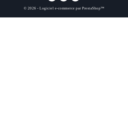
© 2026 - Logiciel e-commerce par PrestaShop™