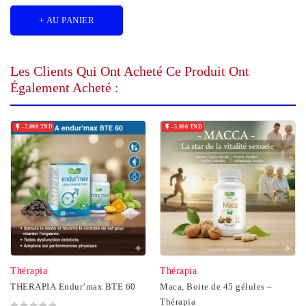
+ AU PANIER
Les Clients Qui Ont Acheté Ce Produit Ont
Également Acheté :


-7,000 TND
-5,000 TND
Thérapia
Thérapia
THERAPIA Endur’max BTE 60
Maca, Boite de 45 gélules –
Thérapia