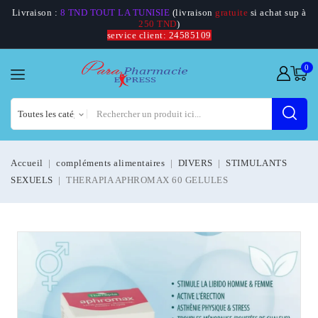
Livraison :
8 TND TOUT LA TUNISIE
(livraison
gratuite
si achat sup à
250 TND
)
service client: 24585109
0
Accueil
compléments alimentaires
DIVERS
STIMULANTS
SEXUELS
THERAPIA APHROMAX 60 GELULES